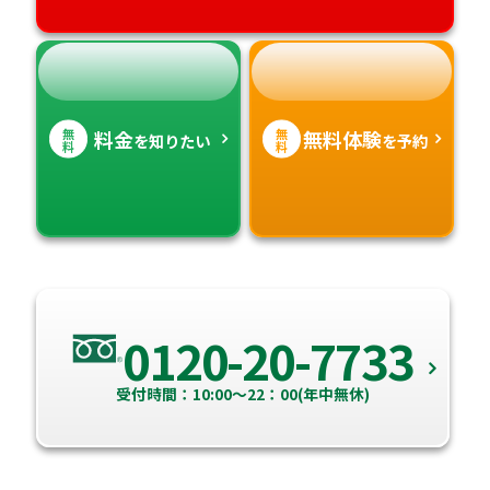
無
無
料金
無料体験
を知りたい
を予約
料
料
0120-20-7733
受付時間：10:00～22：00(年中無休)