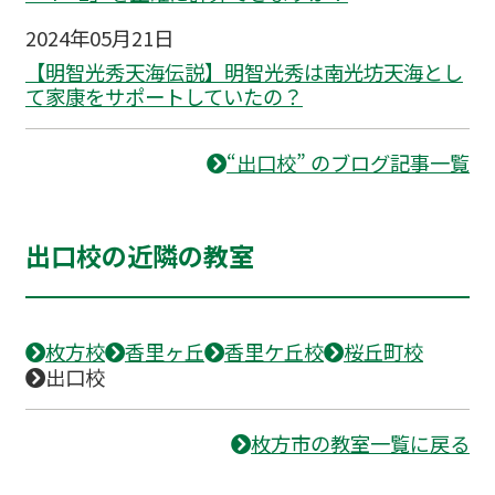
2024年05月21日
【明智光秀天海伝説】明智光秀は南光坊天海とし
て家康をサポートしていたの？
“出口校” のブログ記事一覧
出口校の近隣の教室
枚方校
香里ヶ丘
香里ケ丘校
桜丘町校
出口校
枚方市の教室一覧に戻る