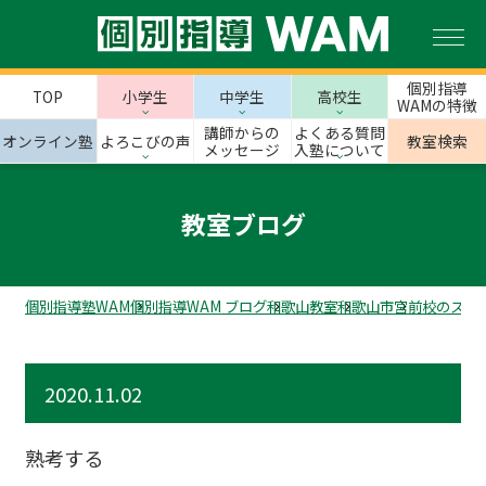
個別指導
TOP
小学生
中学生
高校生
WAMの特徴
講師からの
よくある質問
オンライン塾
よろこびの声
教室検索
メッセージ
入塾について
教室ブログ
個別指導塾WAM
個別指導WAM ブログ
和歌山教室
和歌山市
宮前校のスタ
2020.11.02
熟考する