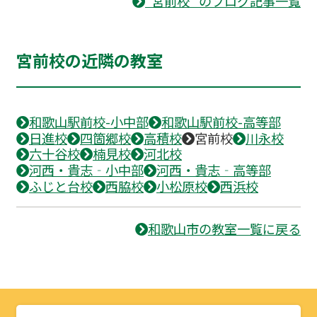
“宮前校” のブログ記事一覧
宮前校の近隣の教室
和歌山駅前校-小中部
和歌山駅前校-高等部
日進校
四箇郷校
高積校
宮前校
川永校
六十谷校
楠見校
河北校
河西・貴志‐小中部
河西・貴志‐高等部
ふじと台校
西脇校
小松原校
西浜校
和歌山市の教室一覧に戻る