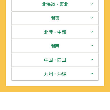
北海道・東北
北海道
関東
青森県
茨城県
北陸・中部
岩手県
栃木県
新潟県
関西
宮城県
群馬県
富山県
三重県
中国・四国
秋田県
埼玉県
石川県
滋賀県
鳥取県
九州・沖縄
山形県
千葉県
福井県
京都府
島根県
福岡県
福島県
東京都
山梨県
大阪府
岡山県
佐賀県