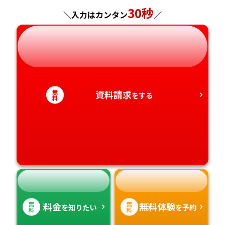
神奈川県
長野県
兵庫県
広島県
長崎県
30秒
＼入力はカンタン
／
岐阜県
奈良県
山口県
熊本県
静岡県
和歌山県
徳島県
大分県
愛知県
香川県
宮崎県
無
資料請求
をする
料
愛媛県
鹿児島県
高知県
沖縄県
無
無
料金
無料体験
を知りたい
を予約
料
料