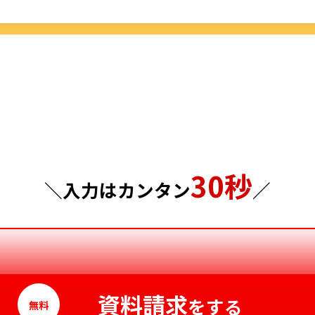
栃木県
鳥取県
群馬県
島根県
埼玉県
岡山県
千葉県
広島県
東京都
山口県
30秒
神奈川県
徳島県
＼入力はカンタン
／
香川県
愛媛県
高知県
資料請求
をする
無料