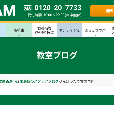
0120-20-7733
無料
受付時間 10:00～22:00(年中無休)
個別指導
高校生
オンライン塾
よろこびの声
WAMの特徴
教室ブログ
教室
新潟市
出来島校のスタッフブログ
がんばったで賞の再開