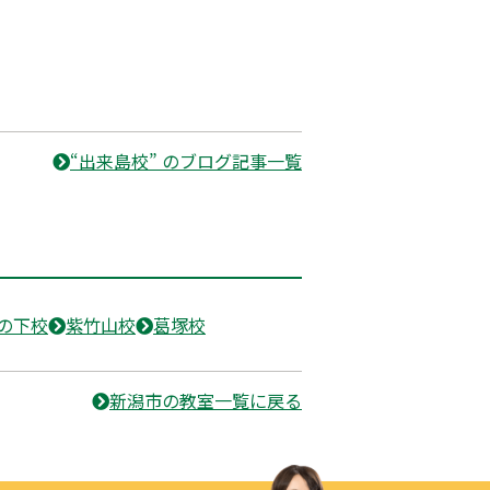
“出来島校” のブログ記事一覧
の下校
紫竹山校
葛塚校
新潟市の教室一覧に戻る