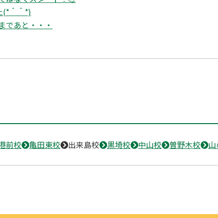
た(*＾＾*)
まであと・・・
港前校
亀田東校
出来島校
黒埼校
中山校
曽野木校
山