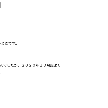
開
の金森です。
んでしたが、２０２０年１０月度より
。