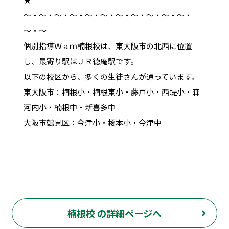
～・～・～・～・～・～・～・～・～・～・～・
～・～
個別指導Ｗａｍ楠根校は、東大阪市の北西に位置
し、最寄り駅はＪＲ徳庵駅です。
以下の校区から、多くの生徒さんが通っています。
東大阪市：楠根小・楠根東小・藤戸小・西堤小・森
河内小・楠根中・新喜多中
大阪市鶴見区：今津小・榎本小・今津中
楠根校 の詳細ページへ