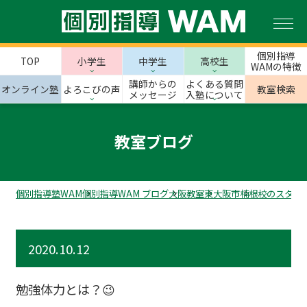
個別指導
TOP
小学生
中学生
高校生
WAMの特徴
講師からの
よくある質問
オンライン塾
よろこびの声
教室検索
メッセージ
入塾について
教室ブログ
個別指導塾WAM
個別指導WAM ブログ
大阪教室
東大阪市
楠根校のスタッ
2020.10.12
勉強体力とは？😉