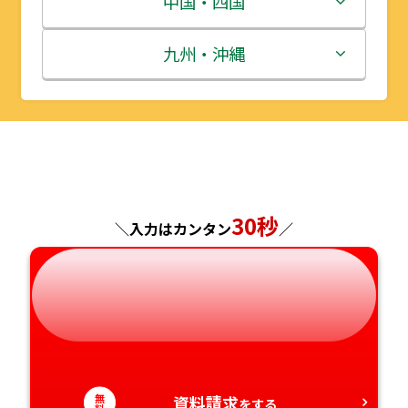
中国・四国
秋田県
埼玉県
石川県
滋賀県
鳥取県
九州・沖縄
山形県
千葉県
福井県
京都府
島根県
福岡県
福島県
東京都
山梨県
大阪府
岡山県
佐賀県
神奈川県
長野県
兵庫県
広島県
長崎県
30秒
＼入力はカンタン
／
岐阜県
奈良県
山口県
熊本県
静岡県
和歌山県
徳島県
大分県
愛知県
香川県
宮崎県
無
資料請求
をする
愛媛県
鹿児島県