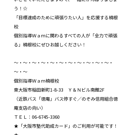
う！☆
「目標達成のために頑張りたい人」を応援する楠根
校
個別指導Ｗａｍに関わるすべての人が「全力で頑張
る」楠根校にぜひお越しください！
～・～・～・～・～・～・～・～・～・～・～・
～・～
個別指導Ｗａｍ楠根校
東大阪市稲田新町1-8-33 Ｙ＆Ｎビル南館2F
（近鉄バス「徳庵」バス停すぐ／のぞみ信用組合徳
庵支店の向い）
ＴＥＬ：06-6745-3360
★「大阪市塾代助成カード」のご利用が可能です！
★