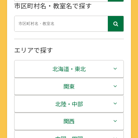
市区町村名・教室名で探す
エリアで探す
北海道・東北
北海道
関東
青森県
茨城県
北陸・中部
岩手県
栃木県
新潟県
関西
宮城県
群馬県
富山県
三重県