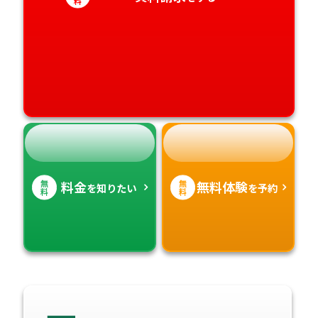
料
高知県
沖縄県
無
無
料金
無料体験
を知りたい
を予約
料
料