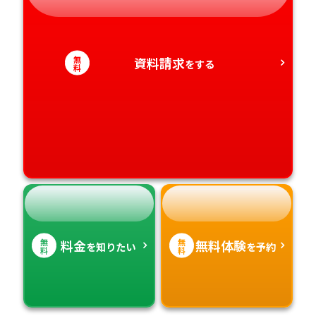
愛知県
香川県
宮崎県
無
資料請求
をする
料
愛媛県
鹿児島県
高知県
沖縄県
無
無
料金
無料体験
を知りたい
を予約
料
料