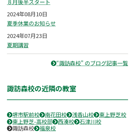
８月後半スタート
2024年08月10日
夏季休業のお知らせ
2024年07月23日
夏期講習
“諏訪森校” のブログ記事一覧
諏訪森校の近隣の教室
堺市駅前校
南花田校
浅香山校
東上野芝校
東上野芝-高校部
西湊校
石津川校
諏訪森校
福泉校