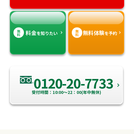
高知県
沖縄県
無
無
料金
無料体験
を知りたい
を予約
料
料
0120-20-7733
受付時間：10:00～22：00(年中無休)