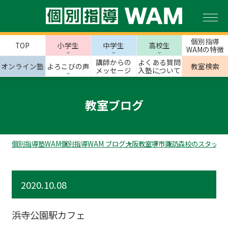
個別指導
TOP
小学生
中学生
高校生
WAMの特徴
講師からの
よくある質問
オンライン塾
よろこびの声
教室検索
メッセージ
入塾について
教室ブログ
個別指導塾WAM
個別指導WAM ブログ
大阪教室
堺市
諏訪森校のスタッフ
2020.10.08
浜寺公園駅カフェ