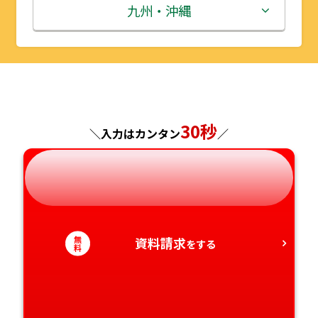
秋田県
埼玉県
石川県
滋賀県
鳥取県
九州・沖縄
山形県
千葉県
福井県
京都府
島根県
福岡県
福島県
東京都
山梨県
大阪府
岡山県
佐賀県
神奈川県
長野県
兵庫県
広島県
長崎県
30秒
＼入力はカンタン
／
岐阜県
奈良県
山口県
熊本県
静岡県
和歌山県
徳島県
大分県
無
資料請求
愛知県
香川県
をする
宮崎県
料
愛媛県
鹿児島県