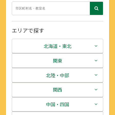
エリアで探す
北海道・東北
北海道
関東
青森県
茨城県
北陸・中部
岩手県
栃木県
新潟県
関西
宮城県
群馬県
富山県
三重県
中国・四国