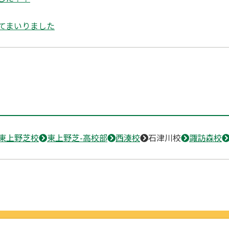
てまいりました
東上野芝校
東上野芝-高校部
西湊校
石津川校
諏訪森校