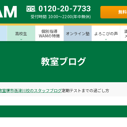
0120-20-7733
無料
受付時間 10:00～22:00(年中無休)
個別指導
高校生
オンライン塾
よろこびの声
WAMの特徴
教室ブログ
教室
堺市
石津川校のスタッフブログ
定期テストまでの過ごし方