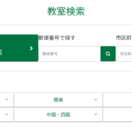
教室検索
郵便番号で探す
市区町
索
関東
茨城県
中国・四国
栃木県
鳥取県