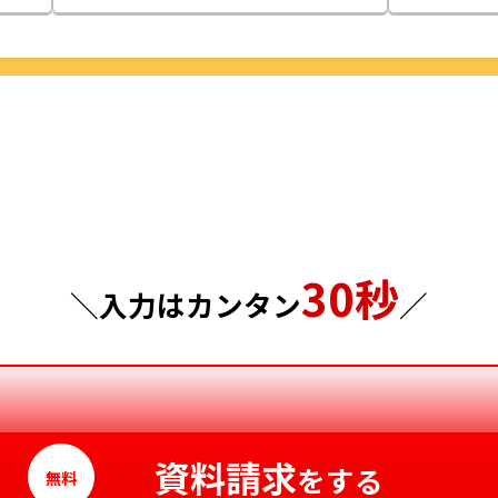
栃木県
鳥取県
群馬県
島根県
埼玉県
岡山県
千葉県
広島県
東京都
山口県
30秒
＼入力はカンタン
／
神奈川県
徳島県
香川県
愛媛県
資料請求
をする
高知県
無料