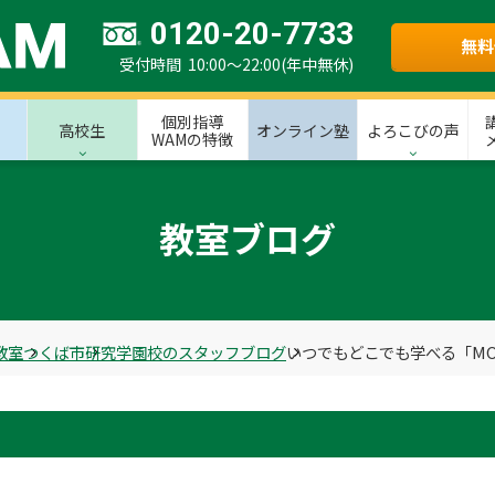
0120-20-7733
無料
受付時間 10:00～22:00(年中無休)
個別指導
高校生
オンライン塾
よろこびの声
WAMの特徴
教室ブログ
教室
つくば市
研究学園校のスタッフブログ
いつでもどこでも学べる「MO