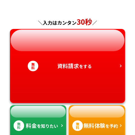
福島県
東京都
山梨県
大阪府
岡山県
佐賀県
30秒
神奈川県
長野県
兵庫県
広島県
長崎県
＼入力はカンタン
／
岐阜県
奈良県
山口県
熊本県
静岡県
和歌山県
徳島県
大分県
無
資料請求
をする
料
愛知県
香川県
宮崎県
愛媛県
鹿児島県
高知県
沖縄県
無
無
料金
無料体験
を知りたい
を予約
料
料