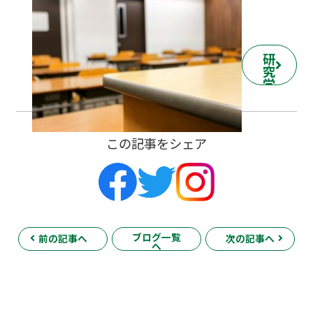
研
究
学
園
校
の
詳
この記事をシェア
細
ペ
ー
ジ
へ
ブログ一覧
前の記事へ
次の記事へ
へ