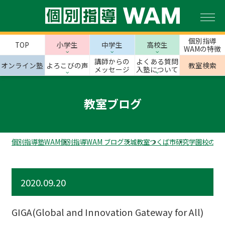
個別指導
TOP
小学生
中学生
高校生
WAMの特徴
講師からの
よくある質問
オンライン塾
よろこびの声
教室検索
メッセージ
入塾について
教室ブログ
個別指導塾WAM
個別指導WAM ブログ
茨城教室
つくば市
研究学園校のス
2020.09.20
GIGA(Global and Innovation Gateway for All)