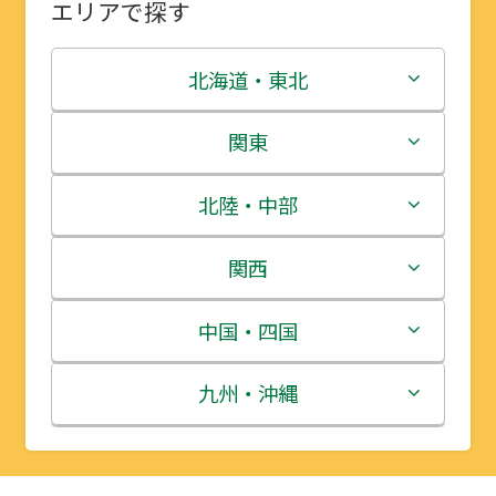
エリアで探す
北海道・東北
北海道
関東
青森県
茨城県
北陸・中部
岩手県
栃木県
新潟県
関西
宮城県
群馬県
富山県
三重県
中国・四国
秋田県
埼玉県
石川県
滋賀県
鳥取県
九州・沖縄
山形県
千葉県
福井県
京都府
島根県
福岡県