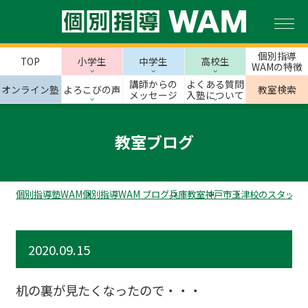
個別指導
TOP
小学生
中学生
高校生
WAMの特徴
講師からの
よくある質問
オンライン塾
よろこびの声
教室検索
メッセージ
入塾について
教室ブログ
個別指導塾WAM
個別指導WAM ブログ
兵庫教室
神戸市
玉津校のスタッフ
2020.09.15
机の裏が見たくなったので・・・