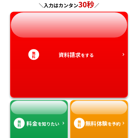
神奈川県
長野県
兵庫県
広島県
長崎県
30秒
＼入力はカンタン
／
岐阜県
奈良県
山口県
熊本県
静岡県
和歌山県
徳島県
大分県
愛知県
香川県
宮崎県
無
資料請求
をする
料
愛媛県
鹿児島県
高知県
沖縄県
無
無
料金
無料体験
を知りたい
を予約
料
料