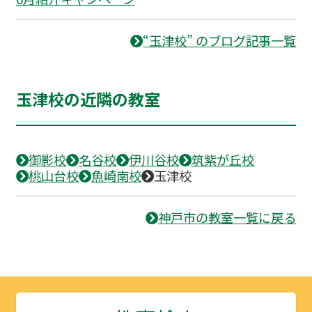
“玉津校” のブログ記事一覧
玉津校の近隣の教室
御影校
名谷校
伊川谷校
筑紫が丘校
桃山台校
魚崎南校
玉津校
神戸市の教室一覧に戻る