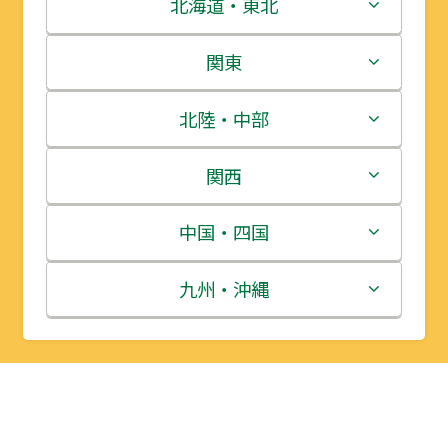
北海道・東北
北海道
関東
青森県
茨城県
北陸・中部
岩手県
栃木県
新潟県
関西
宮城県
群馬県
富山県
三重県
中国・四国
秋田県
埼玉県
石川県
滋賀県
鳥取県
九州・沖縄
山形県
千葉県
福井県
京都府
島根県
福岡県
福島県
東京都
山梨県
大阪府
岡山県
佐賀県