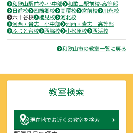
和歌山駅前校-小中部
和歌山駅前校-高等部
日進校
四箇郷校
高積校
宮前校
川永校
六十谷校
楠見校
河北校
河西・貴志‐小中部
河西・貴志‐高等部
ふじと台校
西脇校
小松原校
西浜校
和歌山市の教室一覧に戻る
教室検索
現在地で
お近くの教室を検索