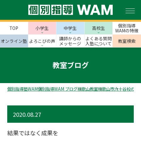
個別指導
TOP
小学生
中学生
高校生
WAMの特徴
講師からの
よくある質問
オンライン塾
よろこびの声
教室検索
メッセージ
入塾について
教室ブログ
個別指導塾WAM
個別指導WAM ブログ
和歌山教室
和歌山市
六十谷校のス
2020.08.27
結果ではなく成果を