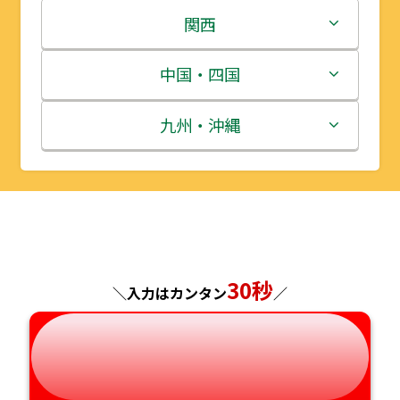
岩手県
栃木県
新潟県
関西
宮城県
群馬県
富山県
三重県
中国・四国
秋田県
埼玉県
石川県
滋賀県
鳥取県
九州・沖縄
山形県
千葉県
福井県
京都府
島根県
福岡県
福島県
東京都
山梨県
大阪府
岡山県
佐賀県
神奈川県
長野県
兵庫県
広島県
長崎県
30秒
＼入力はカンタン
／
岐阜県
奈良県
山口県
熊本県
静岡県
和歌山県
徳島県
大分県