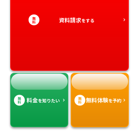
愛知県
香川県
宮崎県
無
資料請求
をする
料
愛媛県
鹿児島県
高知県
沖縄県
無
無
料金
無料体験
を知りたい
を予約
料
料