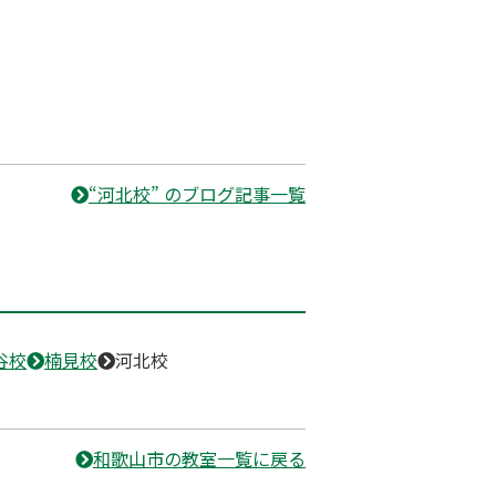
“河北校” のブログ記事一覧
谷校
楠見校
河北校
和歌山市の教室一覧に戻る