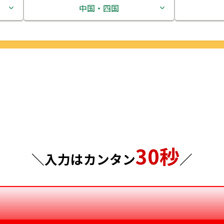
茨城県
中国・四国
栃木県
鳥取県
群馬県
島根県
埼玉県
岡山県
千葉県
広島県
東京都
山口県
30秒
神奈川県
徳島県
＼入力はカンタン
／
香川県
愛媛県