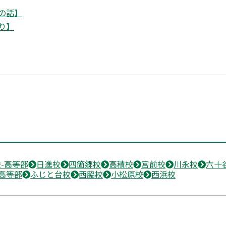
の話】
り】
-高等部
日進校
四箇郷校
高積校
宮前校
川永校
六十
高等部
ふじと台校
西脇校
小松原校
西浜校