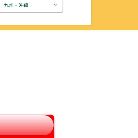
新潟県
九州・沖縄
富山県
福岡県
石川県
佐賀県
福井県
長崎県
山梨県
熊本県
長野県
大分県
岐阜県
宮崎県
静岡県
鹿児島県
愛知県
沖縄県