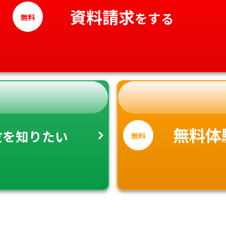
高知県
資料請求
をする
無料
金
無料体
を知りたい
無料