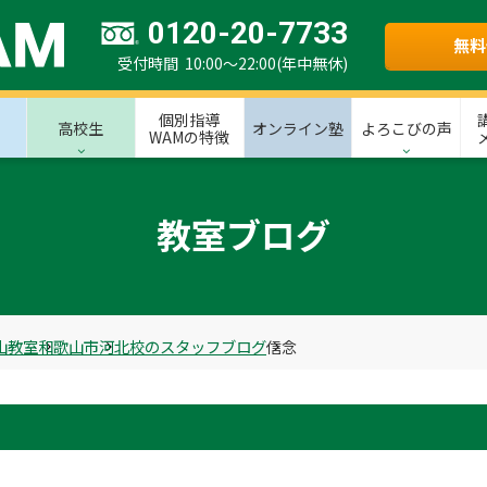
0120-20-7733
無料
受付時間 10:00～22:00(年中無休)
個別指導
高校生
オンライン塾
よろこびの声
WAMの特徴
教室ブログ
山教室
和歌山市
河北校のスタッフブログ
信念