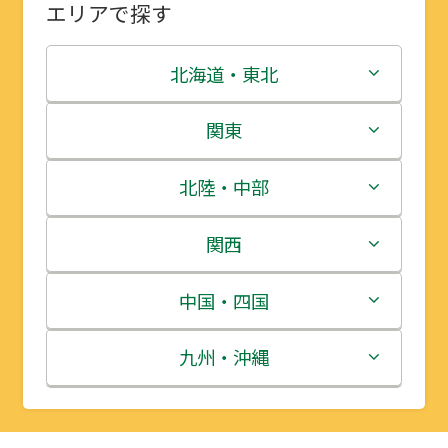
エリアで探す
北海道・東北
北海道
関東
青森県
茨城県
北陸・中部
岩手県
栃木県
新潟県
関西
宮城県
群馬県
富山県
三重県
中国・四国
秋田県
埼玉県
石川県
滋賀県
鳥取県
九州・沖縄
山形県
千葉県
福井県
京都府
島根県
福岡県