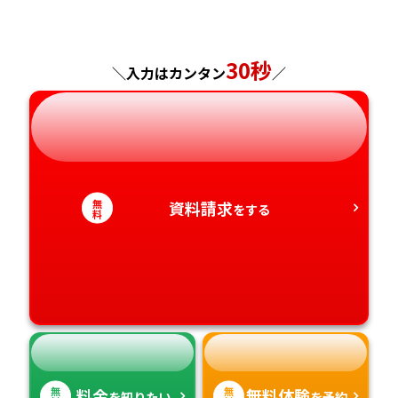
福島県
東京都
山梨県
大阪府
岡山県
佐賀県
神奈川県
長野県
兵庫県
広島県
30秒
長崎県
＼入力はカンタン
／
岐阜県
奈良県
山口県
熊本県
静岡県
和歌山県
徳島県
大分県
無
資料請求
をする
愛知県
香川県
宮崎県
料
愛媛県
鹿児島県
高知県
沖縄県
無
無
料金
無料体験
を知りたい
を予約