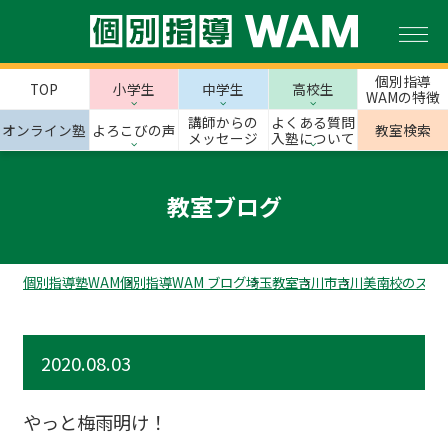
個別指導
TOP
小学生
中学生
高校生
WAMの特徴
講師からの
よくある質問
オンライン塾
よろこびの声
教室検索
メッセージ
入塾について
教室ブログ
個別指導塾WAM
個別指導WAM ブログ
埼玉教室
吉川市
吉川美南校のスタ
2020.08.03
やっと梅雨明け！