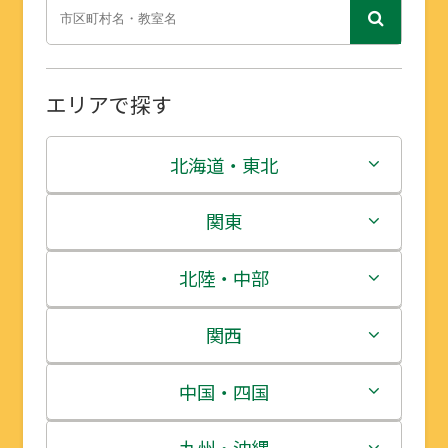
エリアで探す
北海道・東北
北海道
関東
青森県
茨城県
北陸・中部
岩手県
栃木県
新潟県
関西
宮城県
群馬県
富山県
三重県
中国・四国
秋田県
埼玉県
石川県
滋賀県
鳥取県