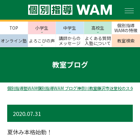
個別指導
TOP
小学生
中学生
高校生
WAMの特徴
講師からの
よくある質問
オンライン塾
よろこびの声
教室検索
メッセージ
入塾について
教室ブログ
個別指導塾WAM
個別指導WAM ブログ
神奈川教室
藤沢市
辻堂校のスタッ
2020.07.31
夏休み本格始動！