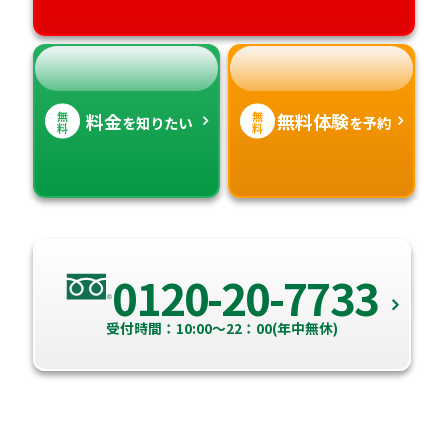
無
無
料金
無料体験
を知りたい
を予約
料
料
0120-20-7733
受付時間：10:00～22：00(年中無休)