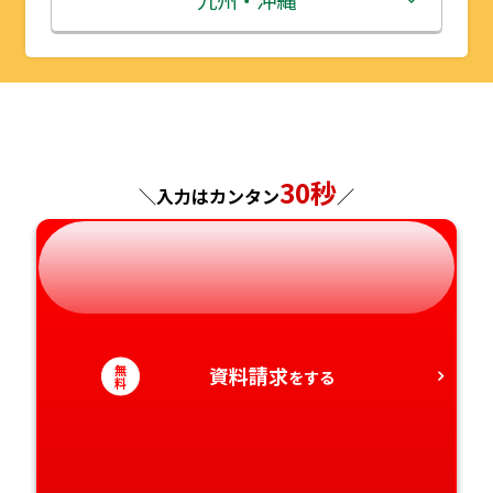
九州・沖縄
山形県
千葉県
福井県
京都府
島根県
福岡県
福島県
東京都
山梨県
大阪府
岡山県
佐賀県
神奈川県
長野県
兵庫県
広島県
長崎県
30秒
＼入力はカンタン
／
岐阜県
奈良県
山口県
熊本県
静岡県
和歌山県
徳島県
大分県
愛知県
香川県
宮崎県
無
資料請求
をする
料
愛媛県
鹿児島県
高知県
沖縄県