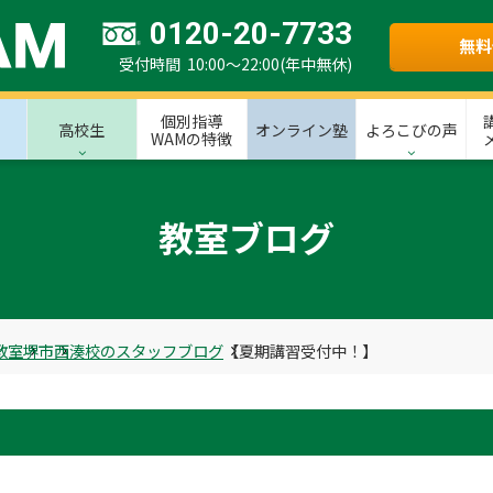
0120-20-7733
無料
受付時間 10:00～22:00(年中無休)
個別指導
高校生
オンライン塾
よろこびの声
WAMの特徴
教室ブログ
教室
堺市
西湊校のスタッフブログ
【夏期講習受付中！】