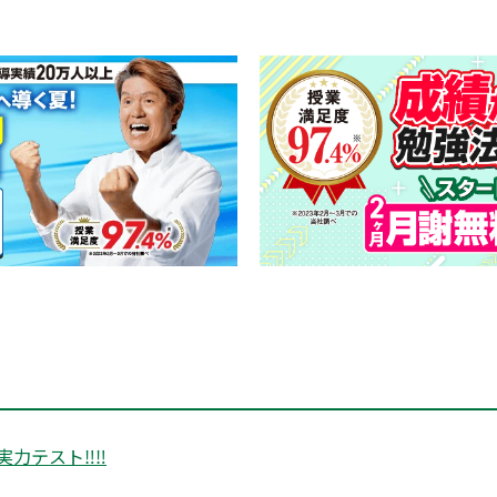
実力テスト‼‼