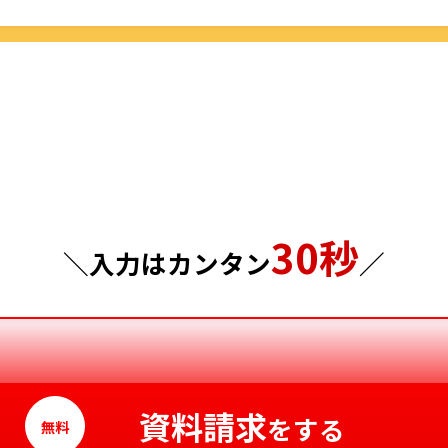
栃木県
鳥取県
群馬県
島根県
埼玉県
岡山県
千葉県
広島県
東京都
山口県
30秒
神奈川県
徳島県
＼入力はカンタン
／
香川県
愛媛県
高知県
資料請求
をする
無料