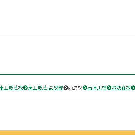
東上野芝校
東上野芝-高校部
西湊校
石津川校
諏訪森校