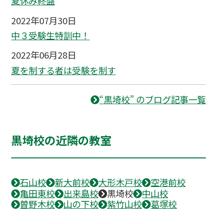
夏休み終盤
2022年07月30日
中３受験生特訓中！
2022年06月28日
夏を制する者は受験を制す
“黒埼校” のブログ記事一覧
黒埼校の近隣の教室
石山校
新大前校
大形木戸校
空港前校
亀田東校
出来島校
黒埼校
中山校
曽野木校
山の下校
紫竹山校
葛塚校