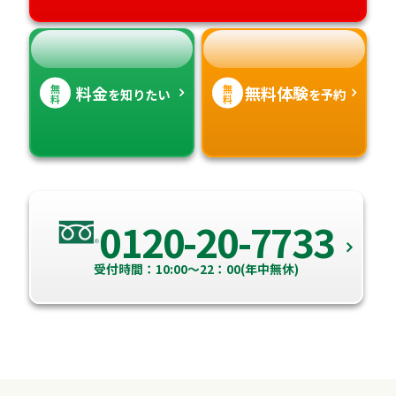
高知県
沖縄県
無
無
料金
無料体験
を知りたい
を予約
料
料
0120-20-7733
受付時間：10:00～22：00(年中無休)