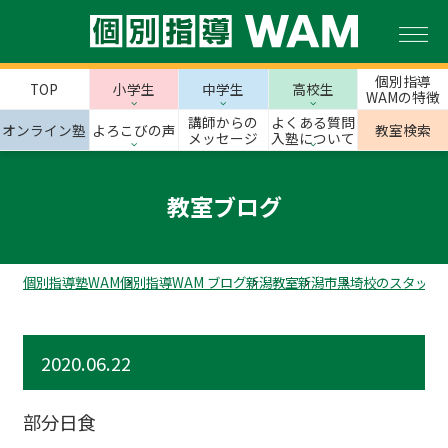
個別指導
TOP
小学生
中学生
高校生
WAMの特徴
講師からの
よくある質問
オンライン塾
よろこびの声
教室検索
メッセージ
入塾について
教室ブログ
個別指導塾WAM
個別指導WAM ブログ
新潟教室
新潟市
黒埼校のスタッフ
2020.06.22
部分日食