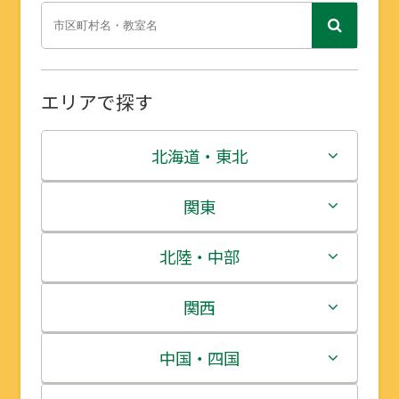
エリアで探す
北海道・東北
北海道
関東
青森県
茨城県
北陸・中部
岩手県
栃木県
新潟県
関西
宮城県
群馬県
富山県
三重県
中国・四国