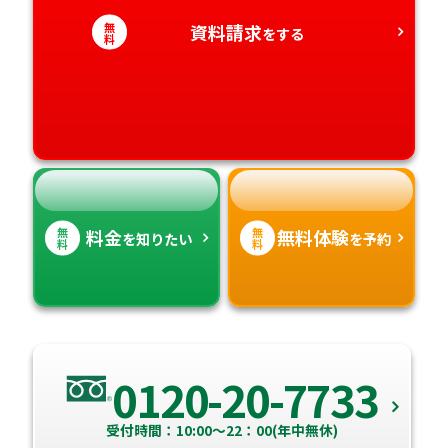
無
資料請求
をする
愛知県
料
香川県
宮崎県
愛媛県
鹿児島県
高知県
沖縄県
無
無
料金
無料体験
を知りたい
を予約
料
料
0120-20-7733
受付時間：10:00～22：00(年中無休)