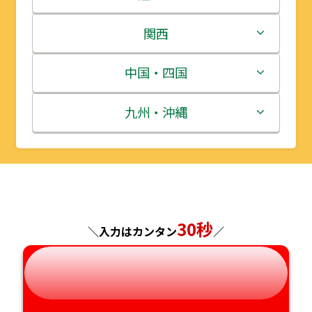
岩手県
栃木県
新潟県
関西
宮城県
群馬県
富山県
三重県
中国・四国
秋田県
埼玉県
石川県
滋賀県
鳥取県
九州・沖縄
山形県
千葉県
福井県
京都府
島根県
福岡県
福島県
東京都
山梨県
大阪府
岡山県
佐賀県
神奈川県
長野県
30秒
兵庫県
広島県
長崎県
＼入力はカンタン
／
岐阜県
奈良県
山口県
熊本県
静岡県
和歌山県
徳島県
大分県