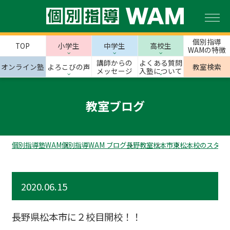
個別指導
TOP
小学生
中学生
高校生
WAMの特徴
講師からの
よくある質問
オンライン塾
よろこびの声
教室検索
メッセージ
入塾について
教室ブログ
個別指導塾WAM
個別指導WAM ブログ
長野教室
松本市
東松本校のスタッ
2020.06.15
長野県松本市に２校目開校！！