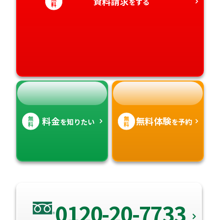
資料請求
をする
料
愛媛県
鹿児島県
高知県
沖縄県
無
無
料金
無料体験
を知りたい
を予約
料
料
0120-20-7733