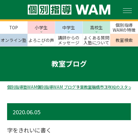
個別指導
TOP
小学生
中学生
高校生
WAMの特徴
講師からの
よくある質問
オンライン塾
よろこびの声
教室検索
メッセージ
入塾について
教室ブログ
個別指導塾WAM
個別指導WAM ブログ
千葉教室
船橋市
三咲校のスタッフ
2020.06.05
字をきれいに書く