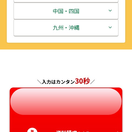
宮城県
群馬県
富山県
三重県
中国・四国
秋田県
埼玉県
石川県
滋賀県
鳥取県
九州・沖縄
山形県
千葉県
福井県
京都府
島根県
福岡県
福島県
東京都
山梨県
大阪府
岡山県
佐賀県
神奈川県
長野県
兵庫県
広島県
長崎県
30秒
＼入力はカンタン
／
岐阜県
奈良県
山口県
熊本県
静岡県
和歌山県
徳島県
大分県
愛知県
香川県
宮崎県
無