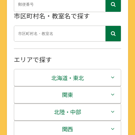
市区町村名・教室名で探す
エリアで探す
北海道・東北
北海道
関東
青森県
茨城県
北陸・中部
岩手県
栃木県
新潟県
関西