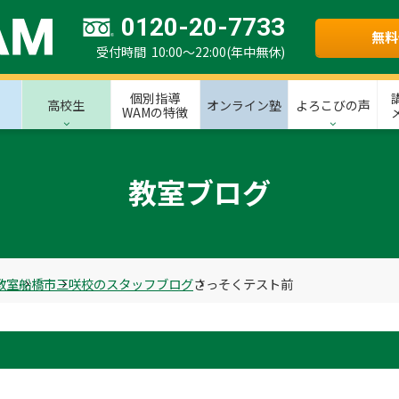
0120-20-7733
無料
受付時間 10:00～22:00(年中無休)
個別指導
高校生
オンライン塾
よろこびの声
WAMの特徴
教室ブログ
教室
船橋市
三咲校のスタッフブログ
さっそくテスト前