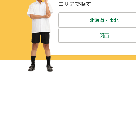
エリアで探す
北海道・東北
北海道
関西
青森県
三重県
岩手県
滋賀県
宮城県
京都府
秋田県
大阪府
山形県
兵庫県
福島県
奈良県