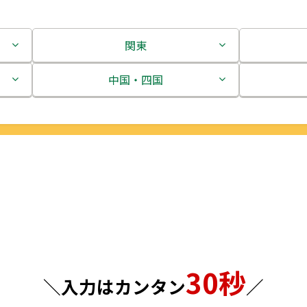
関東
茨城県
中国・四国
栃木県
鳥取県
群馬県
島根県
埼玉県
岡山県
千葉県
広島県
東京都
山口県
30秒
神奈川県
徳島県
＼入力はカンタン
／