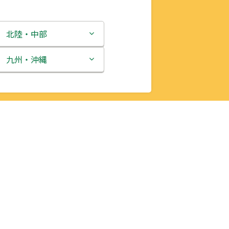
北陸・中部
新潟県
九州・沖縄
富山県
福岡県
石川県
佐賀県
福井県
長崎県
山梨県
熊本県
長野県
大分県
岐阜県
宮崎県