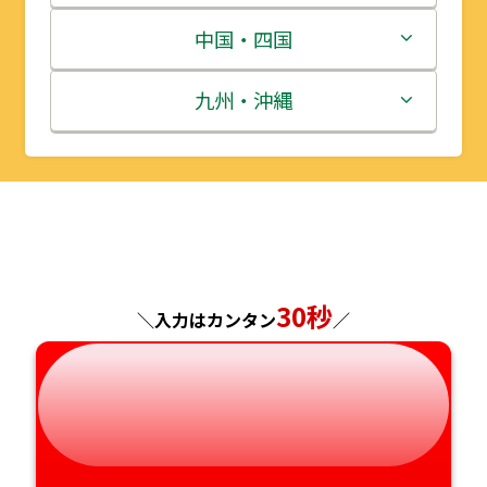
宮城県
群馬県
富山県
三重県
中国・四国
秋田県
埼玉県
石川県
滋賀県
鳥取県
九州・沖縄
山形県
千葉県
福井県
京都府
島根県
福岡県
福島県
東京都
山梨県
大阪府
岡山県
佐賀県
神奈川県
長野県
兵庫県
広島県
長崎県
30秒
＼入力はカンタン
／
岐阜県
奈良県
山口県
熊本県
静岡県
和歌山県
徳島県
大分県
愛知県
香川県
宮崎県