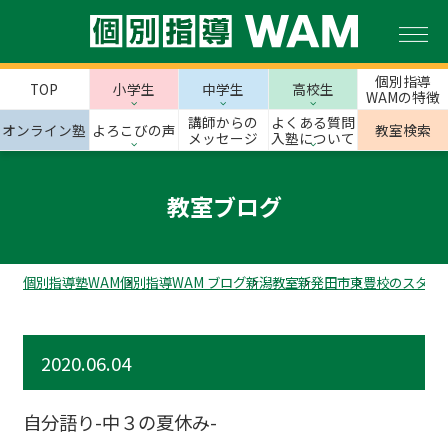
個別指導
TOP
小学生
中学生
高校生
WAMの特徴
講師からの
よくある質問
オンライン塾
よろこびの声
教室検索
メッセージ
入塾について
教室ブログ
個別指導塾WAM
個別指導WAM ブログ
新潟教室
新発田市
東豊校のスタッ
2020.06.04
自分語り-中３の夏休み-