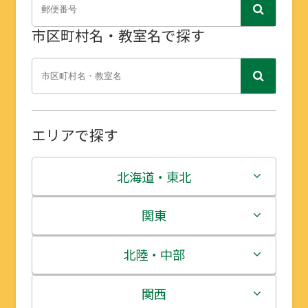
市区町村名・教室名で探す
エリアで探す
北海道・東北
北海道
関東
青森県
茨城県
北陸・中部
岩手県
栃木県
新潟県
関西