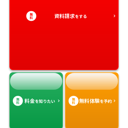
愛媛県
鹿児島県
無
資料請求
をする
料
高知県
沖縄県
無
無
料金
無料体験
を知りたい
を予約
料
料