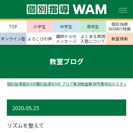
個別指導
TOP
小学生
中学生
高校生
WAMの特徴
講師からの
よくある質問
オンライン塾
よろこびの声
教室検索
メッセージ
入塾について
教室ブログ
個別指導塾WAM
個別指導WAM ブログ
新潟教室
新潟市
黒埼校のスタッフ
2020.05.25
リズムを整えて