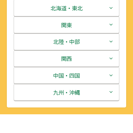
北海道・東北
北海道
関東
青森県
茨城県
北陸・中部
岩手県
栃木県
新潟県
関西
宮城県
群馬県
富山県
三重県
中国・四国
秋田県
埼玉県
石川県
滋賀県
鳥取県
九州・沖縄
山形県
千葉県
福井県
京都府
島根県
福岡県
福島県
東京都
山梨県
大阪府
岡山県
佐賀県