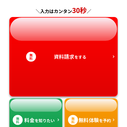
神奈川県
長野県
兵庫県
広島県
長崎県
30秒
＼入力はカンタン
／
岐阜県
奈良県
山口県
熊本県
静岡県
和歌山県
徳島県
大分県
愛知県
香川県
宮崎県
無
資料請求
をする
料
愛媛県
鹿児島県
高知県
沖縄県
無
無
料金
無料体験
を知りたい
を予約
料
料