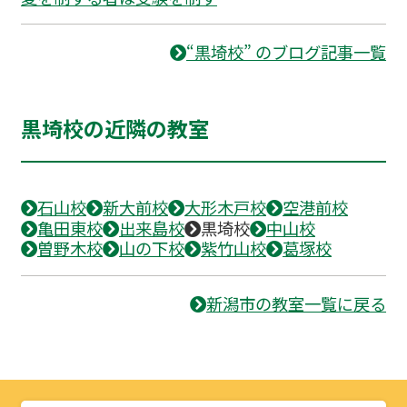
“黒埼校” のブログ記事一覧
黒埼校の近隣の教室
石山校
新大前校
大形木戸校
空港前校
亀田東校
出来島校
黒埼校
中山校
曽野木校
山の下校
紫竹山校
葛塚校
新潟市の教室一覧に戻る