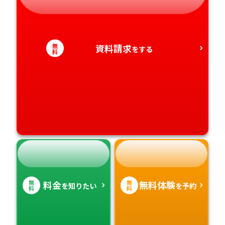
愛知県
香川県
宮崎県
無
資料請求
愛媛県
鹿児島県
をする
料
高知県
沖縄県
無
無
料金
無料体験
を知りたい
を予約
料
料