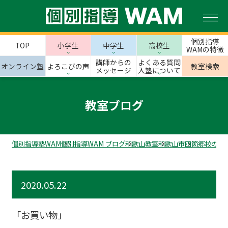
個別指導
TOP
小学生
中学生
高校生
WAMの特徴
講師からの
よくある質問
オンライン塾
よろこびの声
教室検索
メッセージ
入塾について
教室ブログ
個別指導塾WAM
個別指導WAM ブログ
和歌山教室
和歌山市
四箇郷校のス
2020.05.22
「お買い物」