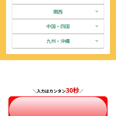
岩手県
栃木県
新潟県
関西
宮城県
群馬県
富山県
三重県
中国・四国
秋田県
埼玉県
石川県
滋賀県
鳥取県
九州・沖縄
山形県
千葉県
福井県
京都府
島根県
福岡県
福島県
東京都
山梨県
大阪府
岡山県
佐賀県
神奈川県
長野県
兵庫県
広島県
長崎県
30秒
＼入力はカンタン
／
岐阜県
奈良県
山口県
熊本県
静岡県
和歌山県
徳島県
大分県