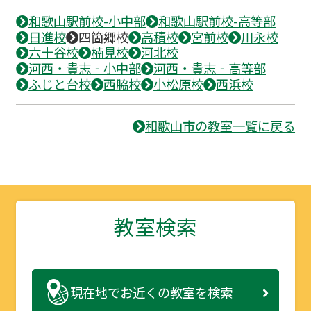
和歌山駅前校-小中部
和歌山駅前校-高等部
日進校
四箇郷校
高積校
宮前校
川永校
六十谷校
楠見校
河北校
河西・貴志‐小中部
河西・貴志‐高等部
ふじと台校
西脇校
小松原校
西浜校
和歌山市の教室一覧に戻る
教室検索
現在地で
お近くの教室を検索