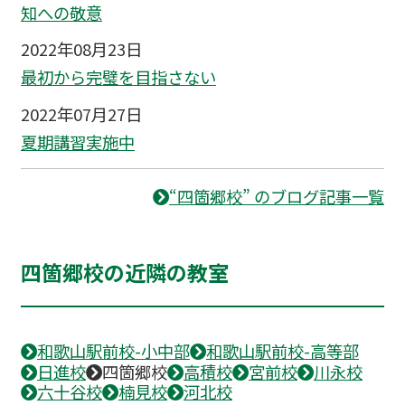
知への敬意
2022年08月23日
最初から完璧を目指さない
2022年07月27日
夏期講習実施中
“四箇郷校” のブログ記事一覧
四箇郷校の近隣の教室
和歌山駅前校-小中部
和歌山駅前校-高等部
日進校
四箇郷校
高積校
宮前校
川永校
六十谷校
楠見校
河北校