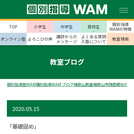
個別指導
TOP
小学生
中学生
高校生
WAMの特徴
講師からの
よくある質問
オンライン塾
よろこびの声
教室検索
メッセージ
入塾について
教室ブログ
個別指導塾WAM
個別指導WAM ブログ
和歌山教室
和歌山市
四箇郷校のス
2020.05.15
「基礎固め」