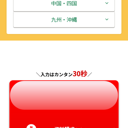
宮城県
群馬県
富山県
三重県
中国・四国
秋田県
埼玉県
石川県
滋賀県
鳥取県
九州・沖縄
山形県
千葉県
福井県
京都府
島根県
福岡県
福島県
東京都
山梨県
大阪府
岡山県
佐賀県
神奈川県
長野県
兵庫県
広島県
長崎県
30秒
＼入力はカンタン
／
岐阜県
奈良県
山口県
熊本県
静岡県
和歌山県
徳島県
大分県
愛知県
香川県
宮崎県
無