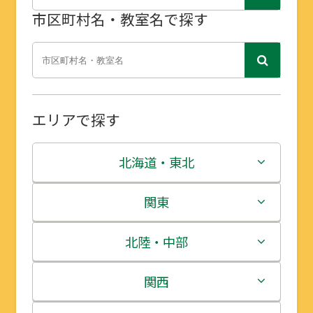
市区町村名・教室名で探す
エリアで探す
北海道・東北
北海道
関東
青森県
茨城県
北陸・中部
岩手県
栃木県
新潟県
関西