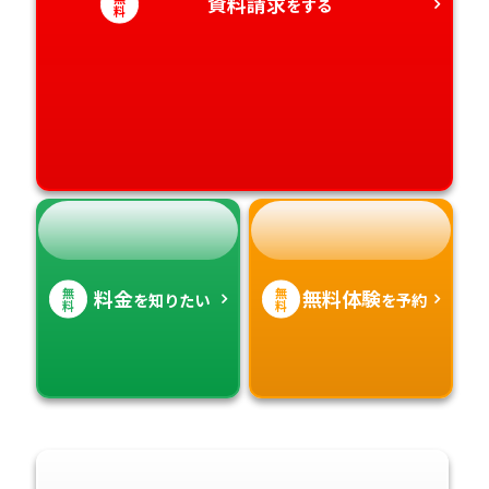
資料請求
をする
愛媛県
鹿児島県
料
高知県
沖縄県
無
無
料金
無料体験
を知りたい
を予約
料
料