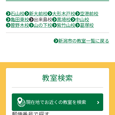
石山校
新大前校
大形木戸校
空港前校
亀田東校
出来島校
黒埼校
中山校
曽野木校
山の下校
紫竹山校
葛塚校
新潟市の教室一覧に戻る
教室検索
現在地で
お近くの教室を検索
郵便番号で探す