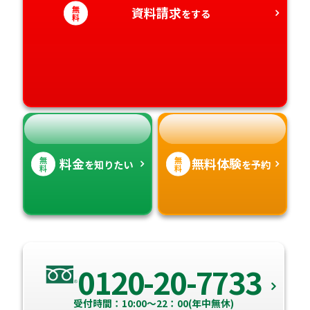
愛知県
無
資料請求
香川県
宮崎県
をする
料
愛媛県
鹿児島県
高知県
沖縄県
無
無
料金
無料体験
を知りたい
を予約
料
料
0120-20-7733
受付時間：10:00～22：00(年中無休)