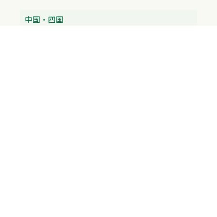
中国・四国
広島県
香川県
愛媛県
徳島県
九州・沖縄
福岡県
佐賀県
長崎県
熊本県
沖縄県
プライバシーポリシー
H.M.GROUP
WAMからのお知らせ
サイトマップ
自習室利用申込
成績保証制度 利用申込