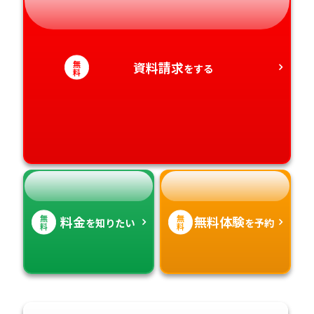
静岡県
和歌山県
徳島県
大分県
愛知県
香川県
宮崎県
無
資料請求
をする
料
愛媛県
鹿児島県
高知県
沖縄県
無
無
料金
無料体験
を知りたい
を予約
料
料