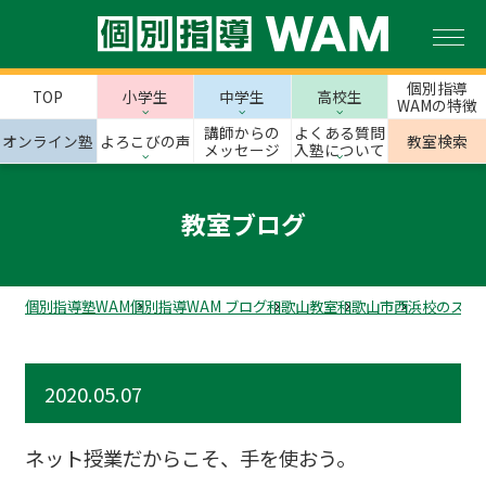
個別指導
TOP
小学生
中学生
高校生
WAMの特徴
講師からの
よくある質問
オンライン塾
よろこびの声
教室検索
メッセージ
入塾について
教室ブログ
個別指導塾WAM
個別指導WAM ブログ
和歌山教室
和歌山市
西浜校のスタ
2020.05.07
ネット授業だからこそ、手を使おう。