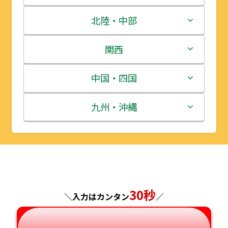
青森県
茨城県
北陸・中部
岩手県
栃木県
新潟県
関西
宮城県
群馬県
富山県
三重県
中国・四国
秋田県
埼玉県
石川県
滋賀県
鳥取県
九州・沖縄
山形県
千葉県
福井県
京都府
島根県
福岡県
福島県
東京都
山梨県
大阪府
岡山県
佐賀県
神奈川県
長野県
兵庫県
広島県
長崎県
30秒
＼入力はカンタン
／
岐阜県
奈良県
山口県
熊本県