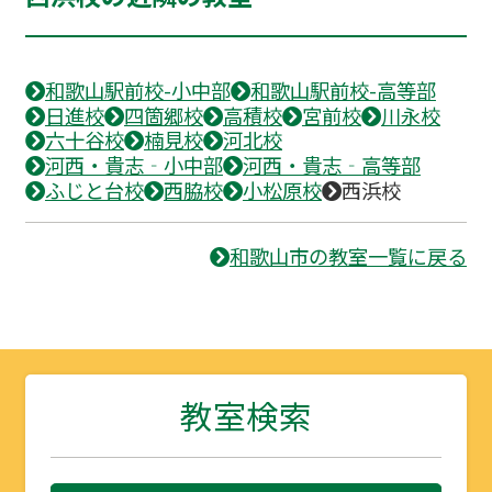
和歌山駅前校-小中部
和歌山駅前校-高等部
日進校
四箇郷校
高積校
宮前校
川永校
六十谷校
楠見校
河北校
河西・貴志‐小中部
河西・貴志‐高等部
ふじと台校
西脇校
小松原校
西浜校
和歌山市の教室一覧に戻る
教室検索