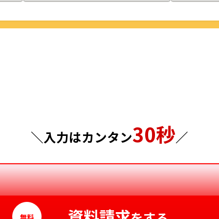
栃木県
鳥取県
群馬県
島根県
埼玉県
岡山県
千葉県
広島県
東京都
山口県
30秒
神奈川県
徳島県
＼入力はカンタン
／
香川県
愛媛県
高知県
資料請求
をする
無料