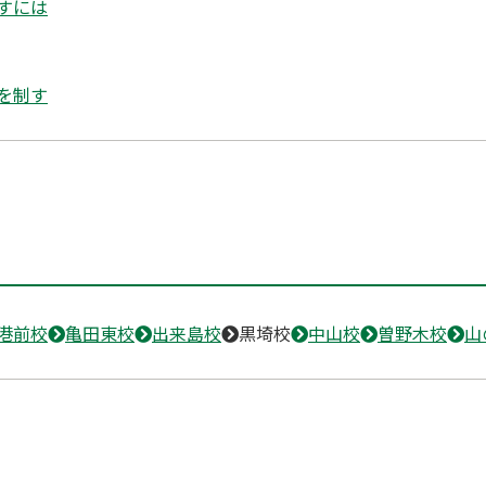
すには
を制す
港前校
亀田東校
出来島校
黒埼校
中山校
曽野木校
山