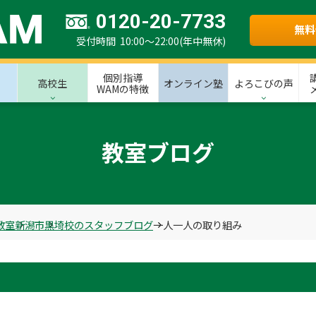
0120-20-7733
無料
受付時間 10:00～22:00(年中無休)
個別指導
高校生
オンライン塾
よろこびの声
WAMの特徴
教室ブログ
教室
新潟市
黒埼校のスタッフブログ
一人一人の取り組み