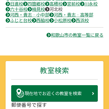
日進校
四箇郷校
高積校
宮前校
川永校
六十谷校
楠見校
河北校
河西・貴志‐小中部
河西・貴志‐高等部
ふじと台校
西脇校
小松原校
西浜校
和歌山市の教室一覧に戻る
教室検索
現在地で
お近くの教室を検索
郵便番号で探す