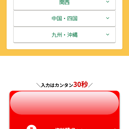
岩手県
栃木県
新潟県
関西
宮城県
群馬県
富山県
三重県
中国・四国
秋田県
埼玉県
石川県
滋賀県
鳥取県
九州・沖縄
山形県
千葉県
福井県
京都府
島根県
福岡県
福島県
東京都
山梨県
大阪府
岡山県
佐賀県
神奈川県
長野県
兵庫県
広島県
長崎県
30秒
＼入力はカンタン
／
岐阜県
奈良県
山口県
熊本県
静岡県
和歌山県
徳島県
大分県
無