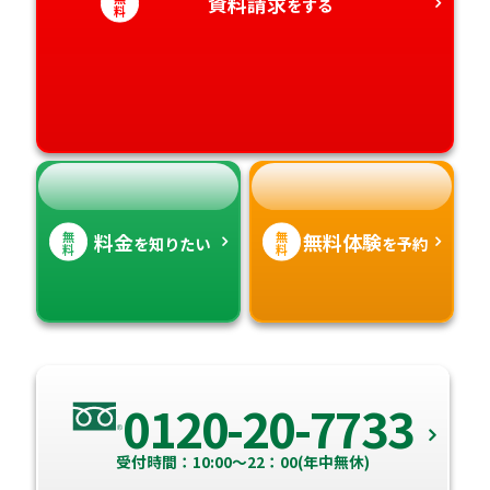
愛知県
資料請求
香川県
宮崎県
をする
料
愛媛県
鹿児島県
高知県
沖縄県
無
無
料金
無料体験
を知りたい
を予約
料
料
0120-20-7733
受付時間：10:00～22：00(年中無休)