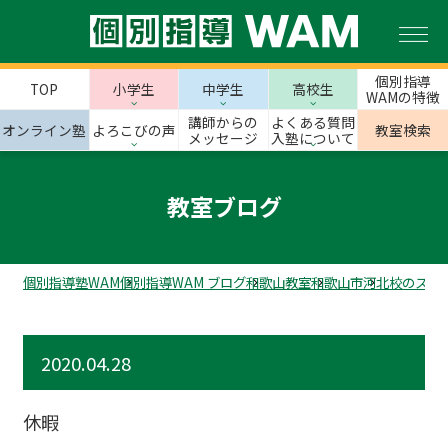
個別指導
TOP
小学生
中学生
高校生
WAMの特徴
講師からの
よくある質問
オンライン塾
よろこびの声
教室検索
メッセージ
入塾について
教室ブログ
個別指導塾WAM
個別指導WAM ブログ
和歌山教室
和歌山市
河北校のスタ
2020.04.28
休暇