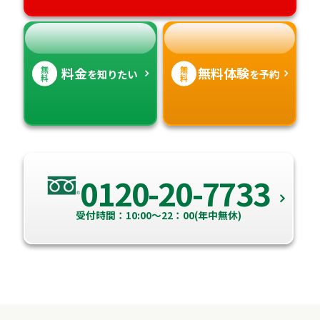
高知県
沖縄県
無
無
料金
無料体験
を知りたい
を予約
料
料
0120-20-7733
受付時間：10:00～22：00(年中無休)