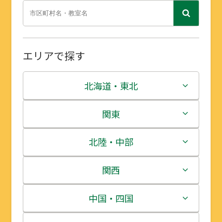
エリアで探す
北海道・東北
北海道
関東
青森県
茨城県
北陸・中部
岩手県
栃木県
新潟県
関西
宮城県
群馬県
富山県
三重県
中国・四国