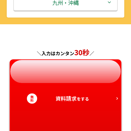
秋田県
埼玉県
石川県
滋賀県
鳥取県
九州・沖縄
山形県
千葉県
福井県
京都府
島根県
福岡県
福島県
東京都
山梨県
大阪府
岡山県
佐賀県
神奈川県
長野県
兵庫県
広島県
長崎県
30秒
＼入力はカンタン
／
岐阜県
奈良県
山口県
熊本県
静岡県
和歌山県
徳島県
大分県
無
資料請求
愛知県
をする
香川県
宮崎県
料
愛媛県
鹿児島県