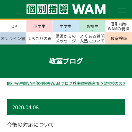
個別指導
TOP
小学生
中学生
高校生
WAMの特徴
講師からの
よくある質問
オンライン塾
よろこびの声
教室検索
メッセージ
入塾について
教室ブログ
個別指導塾WAM
個別指導WAM ブログ
兵庫教室
西宮市
小曽根校のスタッ
2020.04.08
今後の対応について