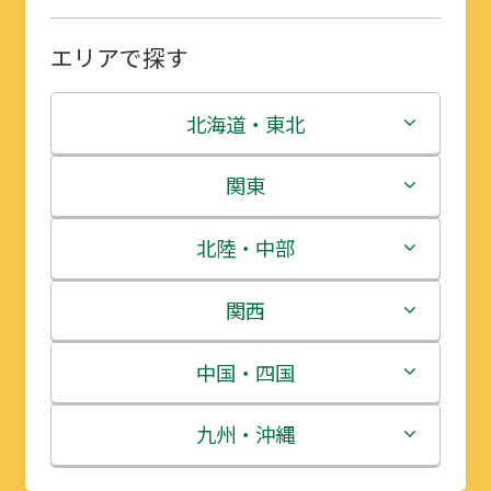
エリアで探す
北海道・東北
北海道
関東
青森県
茨城県
北陸・中部
岩手県
栃木県
新潟県
関西
宮城県
群馬県
富山県
三重県
中国・四国
秋田県
埼玉県
石川県
滋賀県
鳥取県
九州・沖縄
山形県
千葉県
福井県