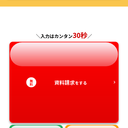
京都府
島根県
福岡県
福島県
東京都
山梨県
大阪府
岡山県
佐賀県
神奈川県
長野県
兵庫県
広島県
長崎県
30秒
＼入力はカンタン
／
岐阜県
奈良県
山口県
熊本県
静岡県
和歌山県
徳島県
大分県
愛知県
香川県
宮崎県
無
資料請求
をする
料
愛媛県
鹿児島県
高知県
沖縄県