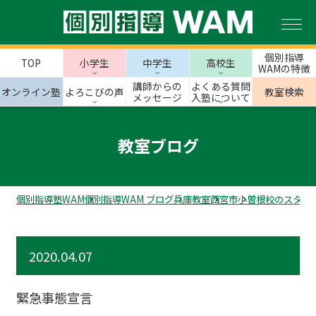
個別指導
TOP
小学生
中学生
高校生
WAMの特徴
講師からの
よくある質問
オンライン塾
よろこびの声
教室検索
メッセージ
入塾について
教室ブログ
個別指導塾WAM
個別指導WAM ブログ
兵庫教室
西宮市
小曽根校のスタッ
2020.04.07
緊急事態宣言