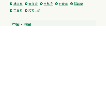
兵庫県
大阪府
京都府
奈良県
滋賀県
三重県
和歌山県
中国・四国
広島県
香川県
愛媛県
徳島県
九州・沖縄
福岡県
佐賀県
長崎県
熊本県
沖縄県
プライバシーポリシー
H.M.GROUP
WAMからのお知らせ
サイトマップ
自習室利用申込
成績保証制度 利用申込