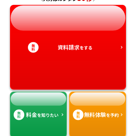
岐阜県
奈良県
山口県
熊本県
静岡県
和歌山県
徳島県
大分県
愛知県
香川県
宮崎県
無
資料請求
をする
料
愛媛県
鹿児島県
高知県
沖縄県
無
無
料金
無料体験
を知りたい
を予約
料
料