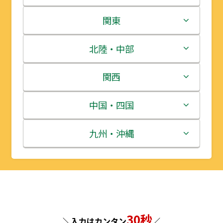
北海道
関東
青森県
茨城県
北陸・中部
岩手県
栃木県
新潟県
関西
宮城県
群馬県
富山県
三重県
中国・四国
秋田県
埼玉県
石川県
滋賀県
鳥取県
九州・沖縄
山形県
千葉県
福井県
京都府
島根県
福岡県
福島県
東京都
山梨県
大阪府
岡山県
佐賀県
神奈川県
長野県
兵庫県
広島県
長崎県
30秒
＼入力はカンタン
／