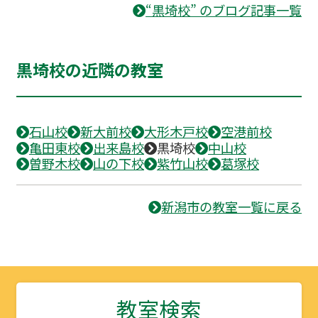
“黒埼校” のブログ記事一覧
黒埼校の近隣の教室
石山校
新大前校
大形木戸校
空港前校
亀田東校
出来島校
黒埼校
中山校
曽野木校
山の下校
紫竹山校
葛塚校
新潟市の教室一覧に戻る
教室検索