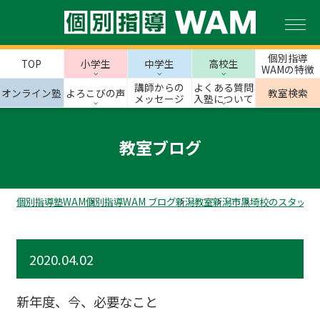
個別指導
TOP
小学生
中学生
高校生
WAMの特徴
講師からの
よくある質問
オンライン塾
よろこびの声
教室検索
メッセージ
入塾について
教室ブログ
個別指導塾WAM
個別指導WAM ブログ
新潟教室
新潟市
黒埼校のスタッフ
2020.04.02
新年度、今、必要なこと