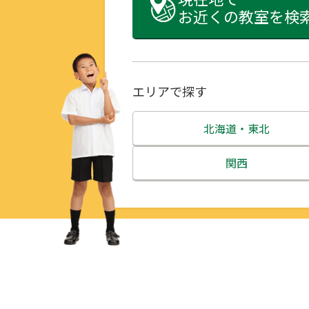
お近くの教室を検
エリアで探す
北海道・東北
北海道
関西
青森県
三重県
岩手県
滋賀県
宮城県
京都府
秋田県
大阪府