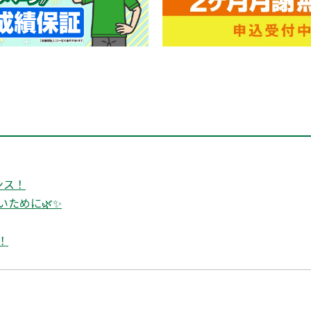
ンス！
いために🌿✨
！