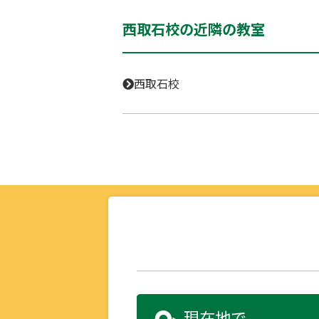
西取石校の近隣の教室
西取石校
現在地で