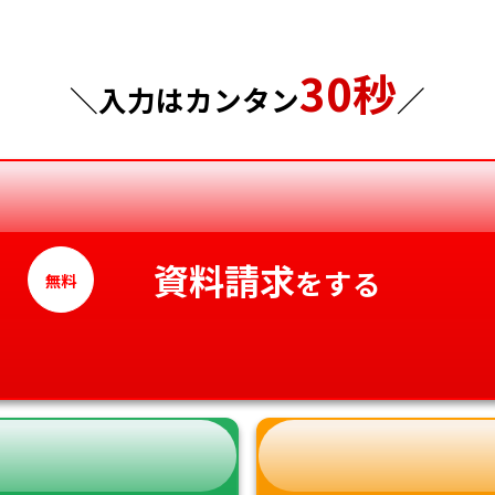
東京都
山口県
30秒
神奈川県
徳島県
＼入力はカンタン
／
香川県
愛媛県
高知県
資料請求
をする
無料