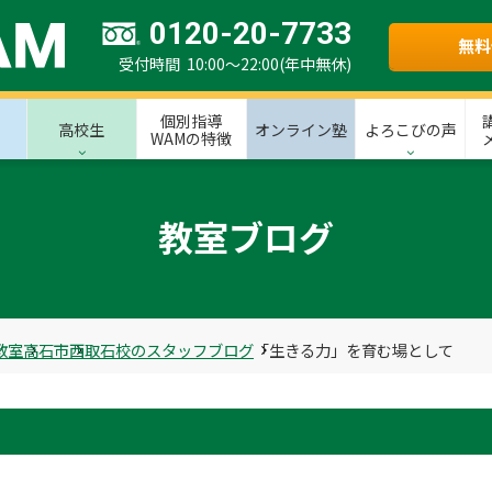
0120-20-7733
無料
受付時間 10:00～22:00(年中無休)
個別指導
高校生
オンライン塾
よろこびの声
WAMの特徴
教室ブログ
教室
高石市
西取石校のスタッフブログ
「生きる力」を育む場として