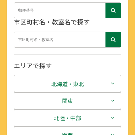
市区町村名・教室名で探す
エリアで探す
北海道・東北
北海道
関東
青森県
茨城県
北陸・中部
岩手県
栃木県
新潟県
関西