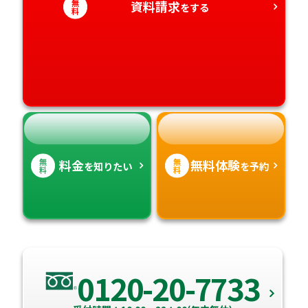
無
資料請求
をする
料
愛媛県
鹿児島県
高知県
沖縄県
無
無
料金
無料体験
を知りたい
を予約
料
料
0120-20-7733