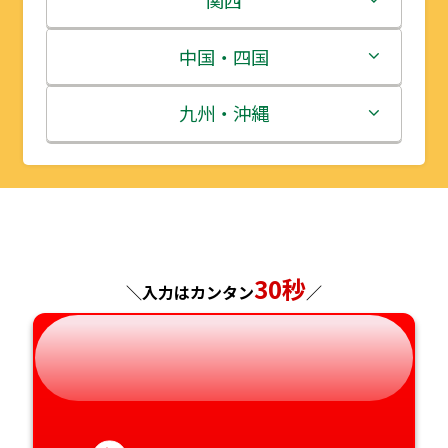
宮城県
群馬県
富山県
三重県
中国・四国
秋田県
埼玉県
石川県
滋賀県
鳥取県
九州・沖縄
山形県
千葉県
福井県
京都府
島根県
福岡県
福島県
東京都
山梨県
大阪府
岡山県
佐賀県
神奈川県
長野県
兵庫県
広島県
長崎県
30秒
＼入力はカンタン
／
岐阜県
奈良県
山口県
熊本県
静岡県
和歌山県
徳島県
大分県
愛知県
香川県
宮崎県