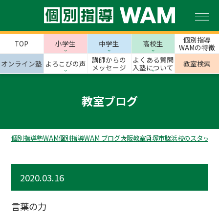
個別指導
TOP
小学生
中学生
高校生
WAMの特徴
講師からの
よくある質問
オンライン塾
よろこびの声
教室検索
メッセージ
入塾について
教室ブログ
個別指導塾WAM
個別指導WAM ブログ
大阪教室
貝塚市
脇浜校のスタッフ
2020.03.16
言葉の力