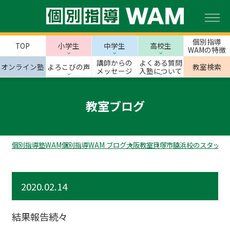
個別指導
TOP
小学生
中学生
高校生
WAMの特徴
講師からの
よくある質問
オンライン塾
よろこびの声
教室検索
メッセージ
入塾について
教室ブログ
個別指導塾WAM
個別指導WAM ブログ
大阪教室
貝塚市
脇浜校のスタッフ
2020.02.14
結果報告続々