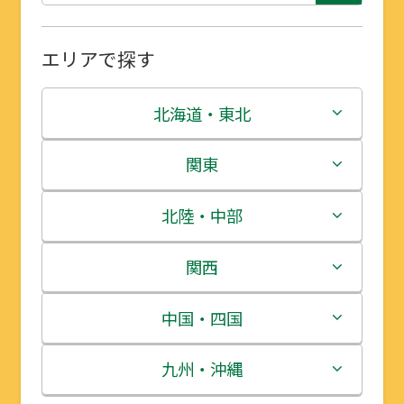
エリアで探す
北海道・東北
北海道
関東
青森県
茨城県
北陸・中部
岩手県
栃木県
新潟県
関西
宮城県
群馬県
富山県
三重県
中国・四国
秋田県
埼玉県
石川県
滋賀県
鳥取県
九州・沖縄