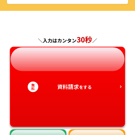
山形県
千葉県
福井県
京都府
島根県
福岡県
福島県
東京都
山梨県
大阪府
岡山県
佐賀県
神奈川県
長野県
兵庫県
広島県
30秒
長崎県
＼入力はカンタン
／
岐阜県
奈良県
山口県
熊本県
静岡県
和歌山県
徳島県
大分県
無
資料請求
愛知県
をする
香川県
宮崎県
料
愛媛県
鹿児島県
高知県
沖縄県