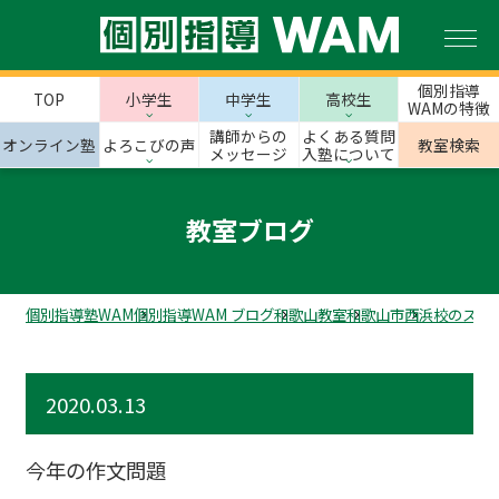
個別指導
TOP
小学生
中学生
高校生
WAMの特徴
講師からの
よくある質問
オンライン塾
よろこびの声
教室検索
メッセージ
入塾について
教室ブログ
個別指導塾WAM
個別指導WAM ブログ
和歌山教室
和歌山市
西浜校のスタ
2020.03.13
今年の作文問題