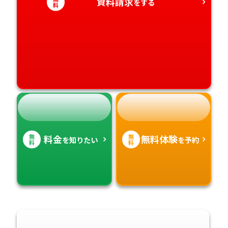
資料請求
をする
愛媛県
鹿児島県
料
高知県
沖縄県
無
無
料金
無料体験
を知りたい
を予約
料
料