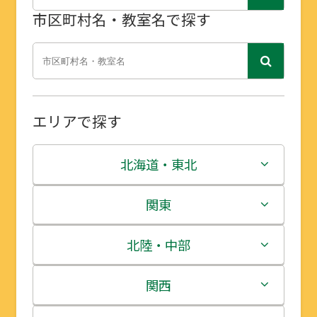
市区町村名・教室名で探す
エリアで探す
北海道・東北
北海道
関東
青森県
茨城県
北陸・中部
岩手県
栃木県
新潟県
関西