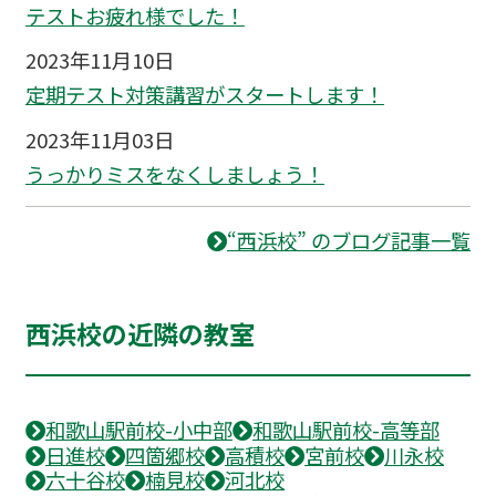
テストお疲れ様でした！
2023年11月10日
定期テスト対策講習がスタートします！
2023年11月03日
うっかりミスをなくしましょう！
“西浜校” のブログ記事一覧
西浜校の近隣の教室
和歌山駅前校-小中部
和歌山駅前校-高等部
日進校
四箇郷校
高積校
宮前校
川永校
六十谷校
楠見校
河北校