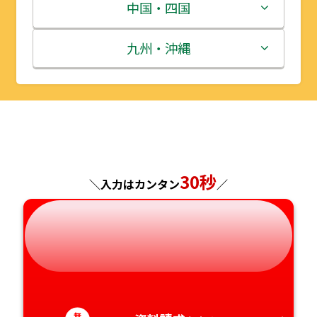
宮城県
群馬県
富山県
三重県
中国・四国
秋田県
埼玉県
石川県
滋賀県
鳥取県
九州・沖縄
山形県
千葉県
福井県
京都府
島根県
福岡県
福島県
東京都
山梨県
大阪府
岡山県
佐賀県
神奈川県
長野県
兵庫県
広島県
長崎県
30秒
＼入力はカンタン
／
岐阜県
奈良県
山口県
熊本県
静岡県
和歌山県
徳島県
大分県
愛知県
香川県
宮崎県
無