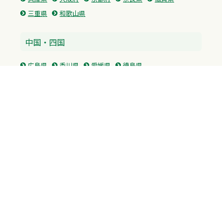
三重県
和歌山県
中国・四国
広島県
香川県
愛媛県
徳島県
九州・沖縄
福岡県
佐賀県
長崎県
熊本県
沖縄県
プライバシーポリシー
H.M.GROUP
WAMからのお知らせ
サイトマップ
自習室利用申込
成績保証制度 利用申込