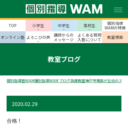
個別指導
TOP
小学生
中学生
高校生
WAMの特徴
講師からの
よくある質問
オンライン塾
よろこびの声
教室検索
メッセージ
入塾について
教室ブログ
個別指導塾WAM
個別指導WAM ブログ
兵庫教室
神戸市
筑紫が丘校のスタ
2020.02.29
合格！