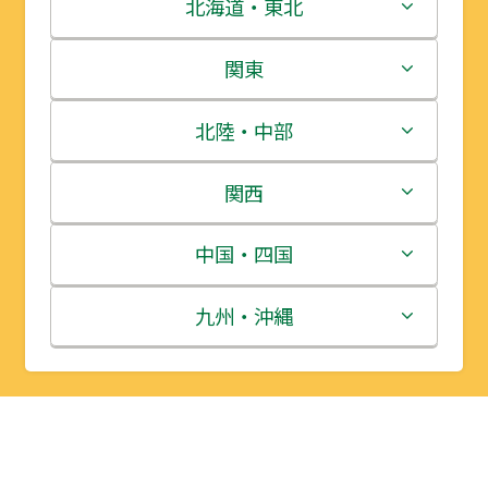
北海道・東北
北海道
関東
青森県
茨城県
北陸・中部
岩手県
栃木県
新潟県
関西
宮城県
群馬県
富山県
三重県
中国・四国
秋田県
埼玉県
石川県
滋賀県
鳥取県
九州・沖縄
山形県
千葉県
福井県
京都府
島根県
福岡県
福島県
東京都
山梨県
大阪府
岡山県
佐賀県