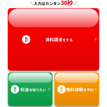
神奈川県
長野県
兵庫県
30秒
広島県
長崎県
＼入力はカンタン
／
岐阜県
奈良県
山口県
熊本県
静岡県
和歌山県
徳島県
大分県
無
資料請求
をする
愛知県
香川県
宮崎県
料
愛媛県
鹿児島県
高知県
沖縄県
無
無
料金
無料体験
を知りたい
を予約
料
料