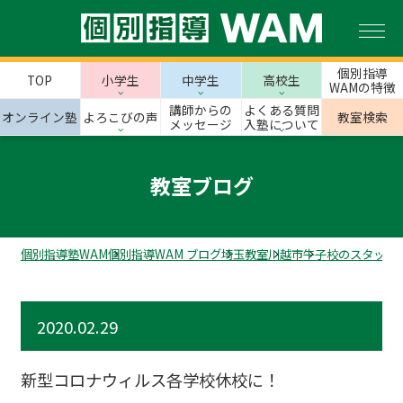
個別指導
TOP
小学生
中学生
高校生
WAMの特徴
講師からの
よくある質問
オンライン塾
よろこびの声
教室検索
メッセージ
入塾について
教室ブログ
個別指導塾WAM
個別指導WAM ブログ
埼玉教室
川越市
牛子校のスタッフ
2020.02.29
新型コロナウィルス各学校休校に！