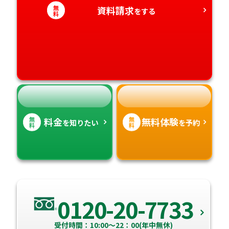
愛知県
無
資料請求
香川県
宮崎県
をする
料
愛媛県
鹿児島県
高知県
沖縄県
無
無
料金
無料体験
を知りたい
を予約
料
料
0120-20-7733
受付時間：10:00～22：00(年中無休)