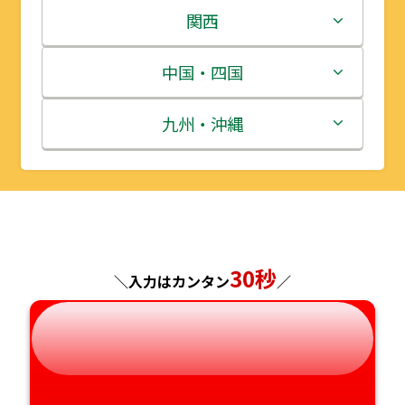
岩手県
栃木県
新潟県
関西
宮城県
群馬県
富山県
三重県
中国・四国
秋田県
埼玉県
石川県
滋賀県
鳥取県
九州・沖縄
山形県
千葉県
福井県
京都府
島根県
福岡県
福島県
東京都
山梨県
大阪府
岡山県
佐賀県
神奈川県
長野県
兵庫県
広島県
長崎県
30秒
＼入力はカンタン
／
岐阜県
奈良県
山口県
熊本県
静岡県
和歌山県
徳島県
大分県