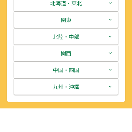
北海道・東北
北海道
関東
青森県
茨城県
北陸・中部
岩手県
栃木県
新潟県
関西
宮城県
群馬県
富山県
三重県
中国・四国
秋田県
埼玉県
石川県
滋賀県
鳥取県
九州・沖縄
山形県
千葉県
福井県
京都府
島根県
福岡県
福島県
東京都
山梨県
大阪府
岡山県
佐賀県