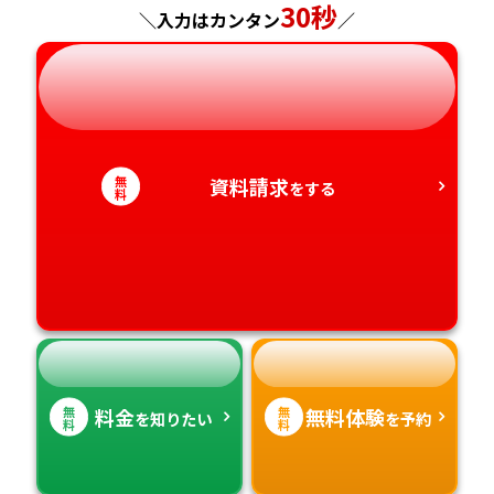
神奈川県
長野県
兵庫県
30秒
広島県
長崎県
＼入力はカンタン
／
岐阜県
奈良県
山口県
熊本県
静岡県
和歌山県
徳島県
大分県
無
資料請求
をする
愛知県
香川県
宮崎県
料
愛媛県
鹿児島県
高知県
沖縄県
無
無
料金
無料体験
を知りたい
を予約
料
料