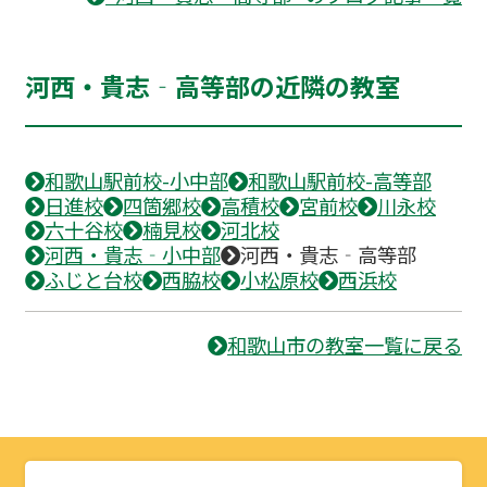
河西・貴志‐高等部の近隣の教室
和歌山駅前校-小中部
和歌山駅前校-高等部
日進校
四箇郷校
高積校
宮前校
川永校
六十谷校
楠見校
河北校
河西・貴志‐小中部
河西・貴志‐高等部
ふじと台校
西脇校
小松原校
西浜校
和歌山市の教室一覧に戻る