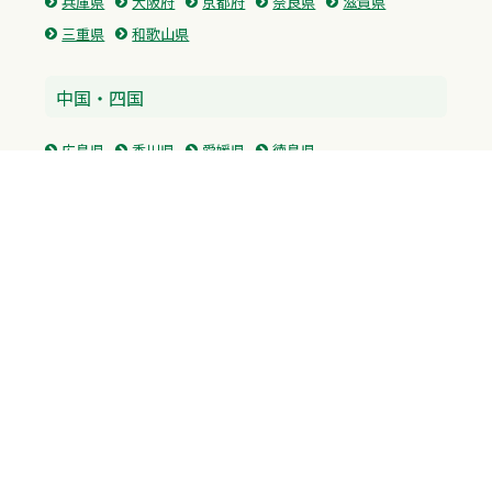
兵庫県
大阪府
京都府
奈良県
滋賀県
三重県
和歌山県
中国・四国
広島県
香川県
愛媛県
徳島県
九州・沖縄
福岡県
佐賀県
長崎県
熊本県
沖縄県
プライバシーポリシー
H.M.GROUP
WAMからのお知らせ
サイトマップ
自習室利用申込
成績保証制度 利用申込