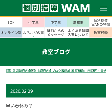
個別指導
TOP
小学生
中学生
高校生
WAMの特徴
講師からの
よくある質問
オンライン塾
よろこびの声
教室検索
メッセージ
入塾について
教室ブログ
個別指導塾WAM
個別指導WAM ブログ
和歌山教室
和歌山市
河西・貴志‐
2020.02.29
早い春休み？