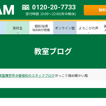
0120-20-7733
無料
受付時間 10:00～22:00(年中無休)
個別指導
高校生
オンライン塾
よろこびの声
WAMの特徴
教室ブログ
教室
西宮市
小曽根校のスタッフブログ
けっこう強め暖かい風