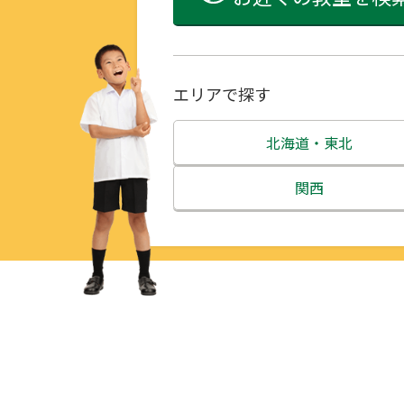
エリアで探す
北海道・東北
北海道
関西
青森県
三重県
岩手県
滋賀県
宮城県
京都府
秋田県
大阪府