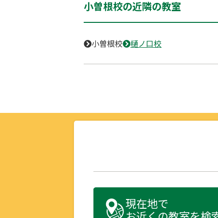
小曽根校の近隣の教室
小曽根校
樋ノ口校
現在地で
お近くの教室を検