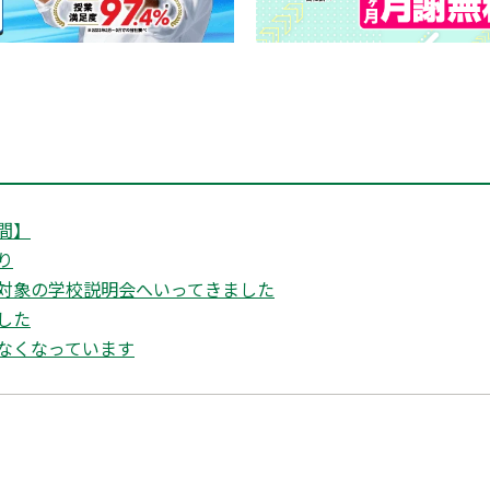
間】
り
対象の学校説明会へいってきました
した
なくなっています