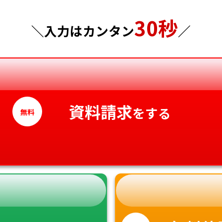
東京都
山口県
30秒
神奈川県
徳島県
＼入力はカンタン
／
香川県
愛媛県
高知県
資料請求
をする
無料