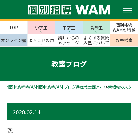
個別指導
TOP
小学生
中学生
高校生
WAMの特徴
講師からの
よくある質問
オンライン塾
よろこびの声
教室検索
メッセージ
入塾について
教室ブログ
個別指導塾WAM
個別指導WAM ブログ
兵庫教室
西宮市
小曽根校のスタッ
2020.02.14
次