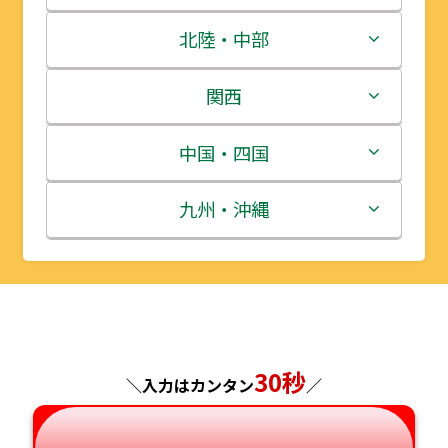
青森県
茨城県
北陸・中部
岩手県
栃木県
新潟県
関西
宮城県
群馬県
富山県
三重県
中国・四国
秋田県
埼玉県
石川県
滋賀県
鳥取県
九州・沖縄
山形県
千葉県
福井県
京都府
島根県
福岡県
福島県
東京都
山梨県
大阪府
岡山県
佐賀県
神奈川県
長野県
兵庫県
広島県
長崎県
30秒
＼入力はカンタン
／
岐阜県
奈良県
山口県
熊本県