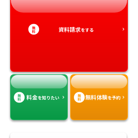
静岡県
和歌山県
徳島県
大分県
愛知県
香川県
宮崎県
無
資料請求
をする
料
愛媛県
鹿児島県
高知県
沖縄県
無
無
料金
無料体験
を知りたい
を予約
料
料