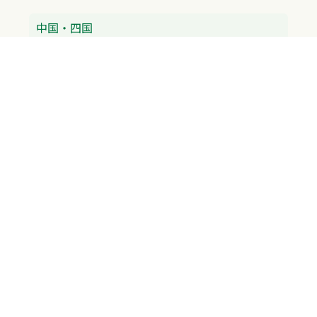
中国・四国
広島県
香川県
愛媛県
徳島県
九州・沖縄
福岡県
佐賀県
長崎県
熊本県
沖縄県
プライバシーポリシー
H.M.GROUP
WAMからのお知らせ
サイトマップ
自習室利用申込
成績保証制度 利用申込