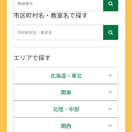
市区町村名・教室名で探す
エリアで探す
北海道・東北
北海道
関東
青森県
茨城県
北陸・中部
岩手県
栃木県
新潟県
関西