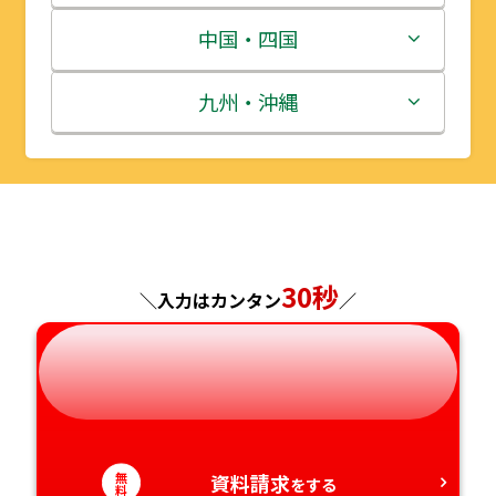
宮城県
群馬県
富山県
三重県
中国・四国
秋田県
埼玉県
石川県
滋賀県
鳥取県
九州・沖縄
山形県
千葉県
福井県
京都府
島根県
福岡県
福島県
東京都
山梨県
大阪府
岡山県
佐賀県
神奈川県
長野県
兵庫県
広島県
長崎県
30秒
＼入力はカンタン
／
岐阜県
奈良県
山口県
熊本県
静岡県
和歌山県
徳島県
大分県
愛知県
香川県
宮崎県
無
資料請求
をする
料