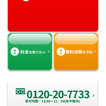
愛媛県
鹿児島県
高知県
沖縄県
無
無
料金
無料体験
を知りたい
を予約
料
料
0120-20-7733
受付時間：10:00～22：00(年中無休)