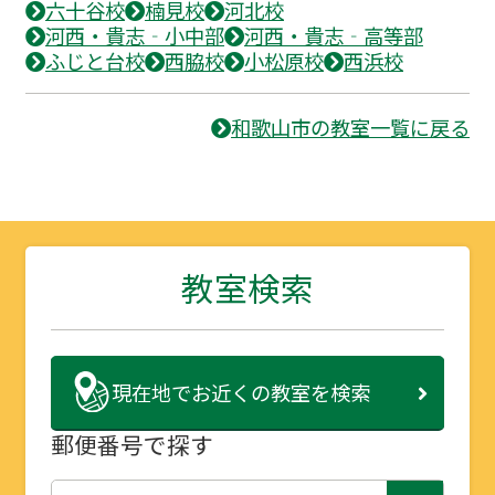
六十谷校
楠見校
河北校
河西・貴志‐小中部
河西・貴志‐高等部
ふじと台校
西脇校
小松原校
西浜校
和歌山市の教室一覧に戻る
教室検索
現在地で
お近くの教室を検索
郵便番号で探す