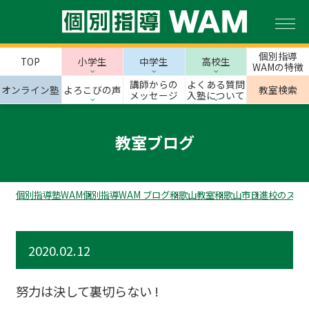
個別指導
TOP
小学生
中学生
高校生
WAMの特徴
講師からの
よくある質問
オンライン塾
よろこびの声
教室検索
メッセージ
入塾について
教室ブログ
個別指導塾WAM
個別指導WAM ブログ
和歌山教室
和歌山市
日進校のスタ
2020.02.12
努力は決して裏切らない !