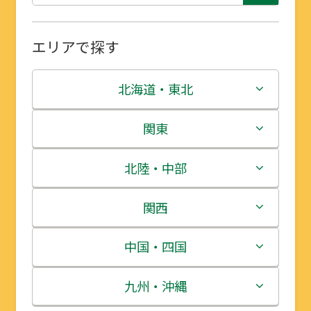
エリアで探す
北海道・東北
北海道
関東
青森県
茨城県
北陸・中部
岩手県
栃木県
新潟県
関西
宮城県
群馬県
富山県
三重県
中国・四国
秋田県
埼玉県
石川県
滋賀県
鳥取県
九州・沖縄