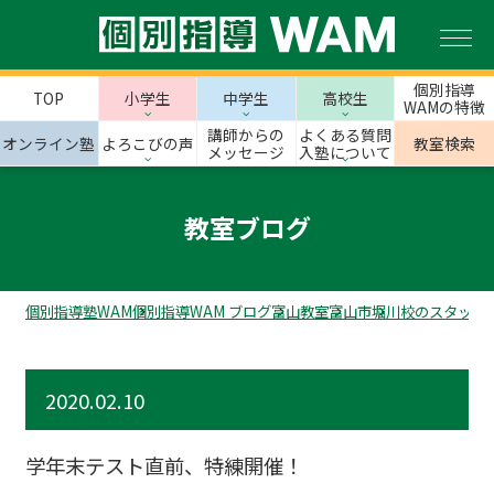
個別指導
TOP
小学生
中学生
高校生
WAMの特徴
講師からの
よくある質問
オンライン塾
よろこびの声
教室検索
メッセージ
入塾について
教室ブログ
個別指導塾WAM
個別指導WAM ブログ
富山教室
富山市
堀川校のスタッフ
2020.02.10
学年末テスト直前、特練開催！