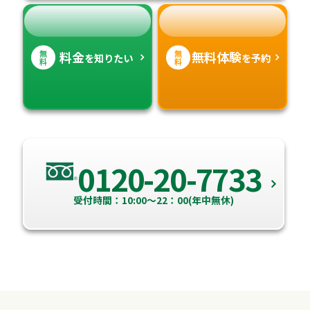
無
無
料金
無料体験
を知りたい
を予約
料
料
0120-20-7733
受付時間：10:00～22：00(年中無休)