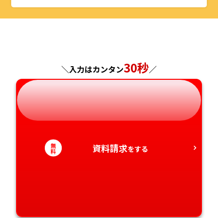
山形県
千葉県
福井県
京都府
島根県
福岡県
福島県
東京都
山梨県
大阪府
岡山県
佐賀県
神奈川県
長野県
兵庫県
広島県
長崎県
30秒
＼入力はカンタン
／
岐阜県
奈良県
山口県
熊本県
静岡県
和歌山県
徳島県
大分県
愛知県
香川県
宮崎県
無
資料請求
をする
料
愛媛県
鹿児島県
高知県
沖縄県