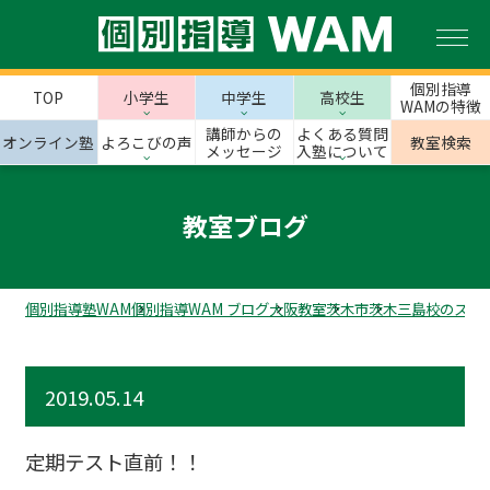
個別指導
TOP
小学生
中学生
高校生
WAMの特徴
講師からの
よくある質問
オンライン塾
よろこびの声
教室検索
メッセージ
入塾について
教室ブログ
個別指導塾WAM
個別指導WAM ブログ
大阪教室
茨木市
茨木三島校のスタ
2019.05.14
定期テスト直前！！