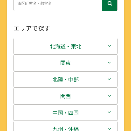
エリアで探す
北海道・東北
北海道
関東
青森県
茨城県
北陸・中部
岩手県
栃木県
新潟県
関西
宮城県
群馬県
富山県
三重県
中国・四国
秋田県
埼玉県
石川県
滋賀県
鳥取県
九州・沖縄