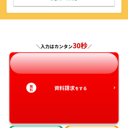
山形県
千葉県
福井県
京都府
島根県
福岡県
福島県
東京都
山梨県
大阪府
岡山県
佐賀県
30秒
神奈川県
長野県
兵庫県
広島県
長崎県
＼入力はカンタン
／
岐阜県
奈良県
山口県
熊本県
静岡県
和歌山県
徳島県
大分県
無
資料請求
をする
料
愛知県
香川県
宮崎県
愛媛県
鹿児島県
高知県
沖縄県