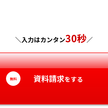
埼玉県
岡山県
千葉県
広島県
東京都
山口県
30秒
神奈川県
徳島県
＼入力はカンタン
／
香川県
愛媛県
高知県
資料請求
をする
無料