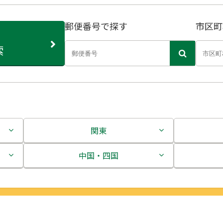
郵便番号で探す
市区町
索
関東
茨城県
中国・四国
栃木県
鳥取県
群馬県
島根県