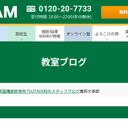
0120-20-7733
無料
受付時間 10:00～22:00(年中無休)
個別指導
高校生
オンライン塾
よろこびの声
WAMの特徴
教室ブログ
教室
糟屋郡
志免TSUTAYA校のスタッフブログ
風邪の季節