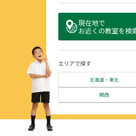
現在地で
お近くの教室を検
エリアで探す
北海道・東北
北海道
関西
青森県
三重県
岩手県
滋賀県