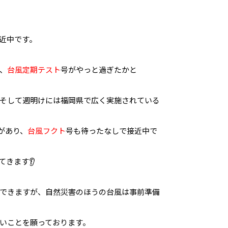
近中です。
、
台風定期テスト
号
がやっと過ぎたかと
そして週明けには福岡県で広く実施されている
があり、
台風フクト
号も待ったなしで接近中で
きます👂
できますが、自然災害のほうの台風は事前準備
いことを願っております。