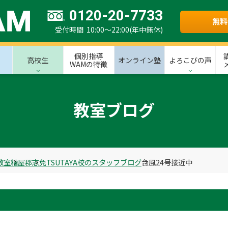
0120-20-7733
無料
受付時間 10:00～22:00(年中無休)
個別指導
高校生
オンライン塾
よろこびの声
WAMの特徴
教室ブログ
教室
糟屋郡
志免TSUTAYA校のスタッフブログ
台風24号接近中