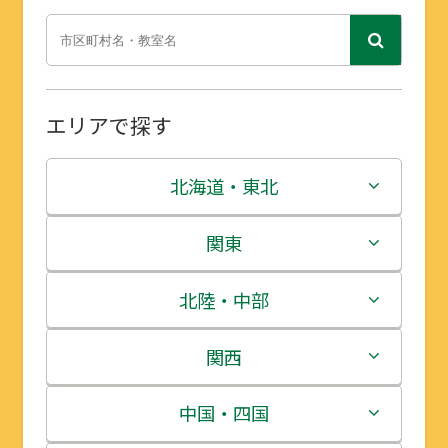
エリアで探す
北海道・東北
北海道
関東
青森県
茨城県
北陸・中部
岩手県
栃木県
新潟県
関西
宮城県
群馬県
富山県
三重県
中国・四国