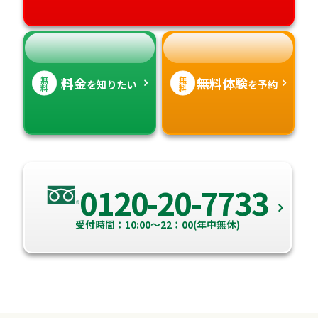
高知県
沖縄県
無
無
料金
無料体験
を知りたい
を予約
料
料
0120-20-7733
受付時間：10:00～22：00(年中無休)