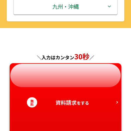
秋田県
埼玉県
石川県
滋賀県
鳥取県
九州・沖縄
山形県
千葉県
福井県
京都府
島根県
福岡県
福島県
東京都
山梨県
大阪府
岡山県
佐賀県
神奈川県
長野県
兵庫県
広島県
長崎県
30秒
＼入力はカンタン
／
岐阜県
奈良県
山口県
熊本県
静岡県
和歌山県
徳島県
大分県
無
資料請求
愛知県
香川県
をする
宮崎県
料
愛媛県
鹿児島県