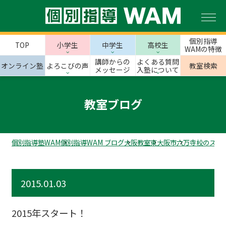
個別指導
TOP
小学生
中学生
高校生
WAMの特徴
講師からの
よくある質問
オンライン塾
よろこびの声
教室検索
メッセージ
入塾について
教室ブログ
個別指導塾WAM
個別指導WAM ブログ
大阪教室
東大阪市
六万寺校のスタ
2015.01.03
2015年スタート！