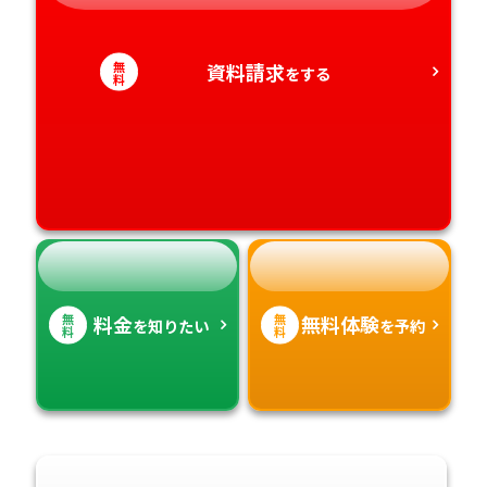
愛知県
香川県
宮崎県
無
資料請求
をする
料
愛媛県
鹿児島県
高知県
沖縄県
無
無
料金
無料体験
を知りたい
を予約
料
料