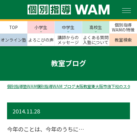
個別指導
TOP
小学生
中学生
高校生
WAMの特徴
講師からの
よくある質問
オンライン塾
よろこびの声
教室検索
メッセージ
入塾について
教室ブログ
個別指導塾WAM
個別指導WAM ブログ
大阪教室
東大阪市
日下校のスタッ
2014.11.28
今年のことは、今年のうちに…