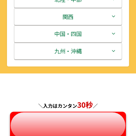
岩手県
栃木県
新潟県
関西
宮城県
群馬県
富山県
三重県
中国・四国
秋田県
埼玉県
石川県
滋賀県
鳥取県
九州・沖縄
山形県
千葉県
福井県
京都府
島根県
福岡県
福島県
東京都
山梨県
大阪府
岡山県
佐賀県
神奈川県
長野県
兵庫県
広島県
長崎県
30秒
＼入力はカンタン
／
岐阜県
奈良県
山口県
熊本県
静岡県
和歌山県
徳島県
大分県