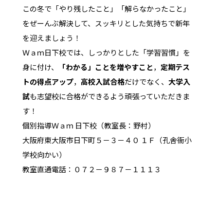
この冬で「やり残したこと」「解らなかったこと」
をぜーんぶ解決して、スッキリとした気持ちで新年
を迎えましょう！
Ｗａｍ日下校では、しっかりとした「学習習慣」を
身に付け、
「わかる」ことを増やすこと
，
定期テス
トの得点アップ
，
高校入試合格
だけでなく、
大学入
試
も志望校に合格ができるよう頑張っていただきま
す！
個別指導Ｗａｍ 日下校（教室長：野村）
大阪府東大阪市日下町５－３－４０ １Ｆ（孔舎衙小
学校向かい）
教室直通電話：０７２－９８７－１１１３