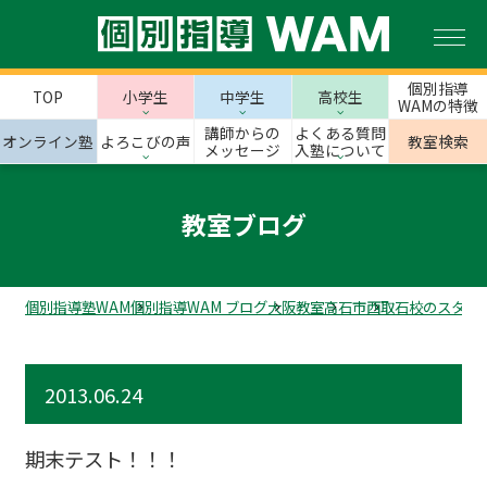
個別指導
TOP
小学生
中学生
高校生
WAMの特徴
講師からの
よくある質問
オンライン塾
よろこびの声
教室検索
メッセージ
入塾について
教室ブログ
個別指導塾WAM
個別指導WAM ブログ
大阪教室
高石市
西取石校のスタッ
2013.06.24
期末テスト！！！