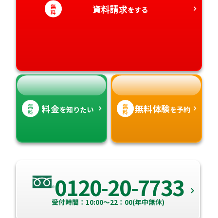
無
資料請求
をする
愛知県
料
香川県
宮崎県
愛媛県
鹿児島県
高知県
沖縄県
無
無
料金
無料体験
を知りたい
を予約
料
料
0120-20-7733
受付時間：10:00～22：00(年中無休)