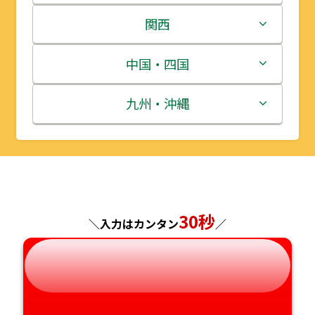
岩手県
栃木県
新潟県
関西
宮城県
群馬県
富山県
三重県
中国・四国
秋田県
埼玉県
石川県
滋賀県
鳥取県
九州・沖縄
山形県
千葉県
福井県
京都府
島根県
福岡県
福島県
東京都
山梨県
大阪府
岡山県
佐賀県
神奈川県
長野県
30秒
兵庫県
広島県
長崎県
＼入力はカンタン
／
岐阜県
奈良県
山口県
熊本県
静岡県
和歌山県
徳島県
大分県