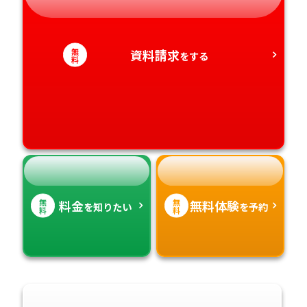
静岡県
和歌山県
徳島県
大分県
愛知県
香川県
宮崎県
無
資料請求
をする
料
愛媛県
鹿児島県
高知県
沖縄県
無
無
料金
無料体験
を知りたい
を予約
料
料