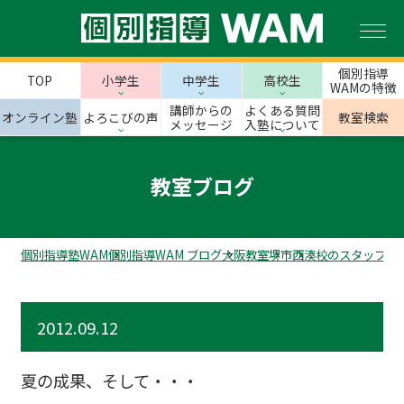
個別指導
TOP
小学生
中学生
高校生
WAMの特徴
講師からの
よくある質問
オンライン塾
よろこびの声
教室検索
メッセージ
入塾について
教室ブログ
個別指導塾WAM
個別指導WAM ブログ
大阪教室
堺市
西湊校のスタッフブ
2012.09.12
夏の成果、そして・・・