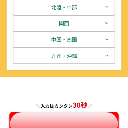
青森県
茨城県
北陸・中部
岩手県
栃木県
新潟県
関西
宮城県
群馬県
富山県
三重県
中国・四国
秋田県
埼玉県
石川県
滋賀県
鳥取県
九州・沖縄
山形県
千葉県
福井県
京都府
島根県
福岡県
福島県
東京都
山梨県
大阪府
岡山県
佐賀県
神奈川県
長野県
兵庫県
広島県
長崎県
30秒
＼入力はカンタン
／
岐阜県
奈良県
山口県
熊本県