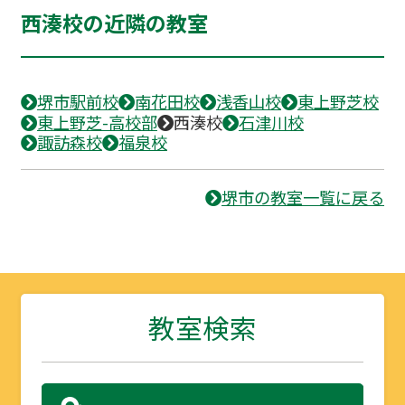
西湊校の近隣の教室
堺市駅前校
南花田校
浅香山校
東上野芝校
東上野芝-高校部
西湊校
石津川校
諏訪森校
福泉校
堺市の教室一覧に戻る
教室検索