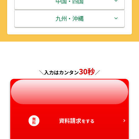
中国・四国
秋田県
埼玉県
石川県
滋賀県
鳥取県
九州・沖縄
山形県
千葉県
福井県
京都府
島根県
福岡県
福島県
東京都
山梨県
大阪府
岡山県
佐賀県
神奈川県
長野県
兵庫県
広島県
長崎県
30秒
＼入力はカンタン
／
岐阜県
奈良県
山口県
熊本県
静岡県
和歌山県
徳島県
大分県
無
資料請求
愛知県
香川県
宮崎県
をする
料
愛媛県
鹿児島県