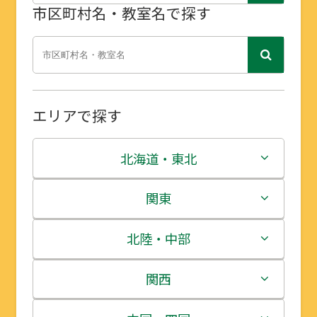
市区町村名・教室名で探す
エリアで探す
北海道・東北
北海道
関東
青森県
茨城県
北陸・中部
岩手県
栃木県
新潟県
関西
宮城県
群馬県
富山県
三重県