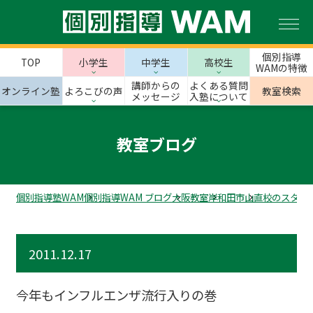
個別指導
TOP
小学生
中学生
高校生
WAMの特徴
講師からの
よくある質問
オンライン塾
よろこびの声
教室検索
メッセージ
入塾について
教室ブログ
個別指導塾WAM
個別指導WAM ブログ
大阪教室
岸和田市
山直校のスタッ
2011.12.17
今年もインフルエンザ流行入りの巻