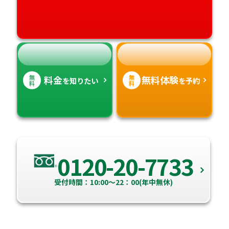
高知県
沖縄県
無
無
料金
無料体験
を知りたい
を予約
料
料
0120-20-7733
受付時間：10:00～22：00(年中無休)