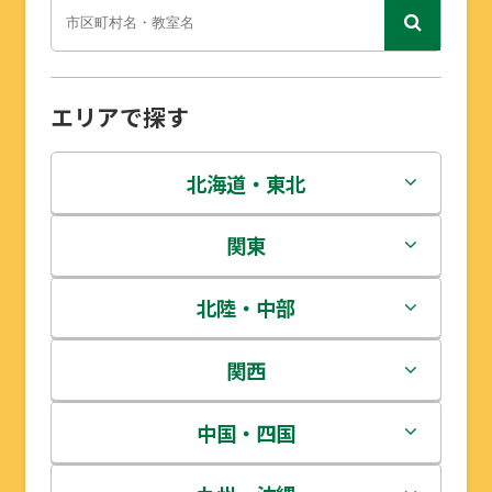
エリアで探す
北海道・東北
北海道
関東
青森県
茨城県
北陸・中部
岩手県
栃木県
新潟県
関西
宮城県
群馬県
富山県
三重県
中国・四国
秋田県
埼玉県
石川県
滋賀県
鳥取県