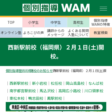
個別指導
TOP
小学生
中学生
高校生
WAMの特徴
講師からの
よくある質問
オンライン塾
よろこびの声
教室検索
メッセージ
入塾について
西新駅前校（福岡県）２月１日(土)開
校。
個別指導塾WAM
開校のお知らせ
西新駅前校（福岡県）２月１日(土)開校
｜
西新駅前校
｜
新小岩校
｜
松任校
｜
岡山高島校
｜
なんば校
｜
南宇都宮駅前校
｜
馬込沢校
｜
高岡広小路校
｜‎
川口領家校
｜
東松本校
｜
鴨志田校
｜
鳳駅前校
｜