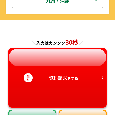
九州・沖縄
山形県
千葉県
福井県
京都府
島根県
福岡県
福島県
東京都
山梨県
大阪府
岡山県
佐賀県
30秒
神奈川県
長野県
兵庫県
広島県
長崎県
＼入力はカンタン
／
岐阜県
奈良県
山口県
熊本県
静岡県
和歌山県
徳島県
大分県
無
資料請求
をする
料
愛知県
香川県
宮崎県
愛媛県
鹿児島県
高知県
沖縄県